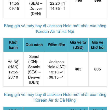
499
699
14:55
(SEA) –
22:20 +1
09:15
Denver
14:35 +1
(DEN)
Bảng giá vé máy bay đi Jackson Hole mới nhất của hãng
Korean Air từ Hà Nội
Khởi
Giá vé từ
Giá vé
Quá cảnh
Điểm đến
hành
(USD)
khứ hồi
Seoul
Hà Nội
(ICN) –
Jackson
(HAN)
Seattle
Hole (JAC)
405
605
12:55
(SEA) –
13:18 +1
23:10
Denver
08:15 +1
(DEN)
Bảng giá vé máy bay đi Jackson Hole mới nhất của hãng
Korean Air từ Đà Nẵng