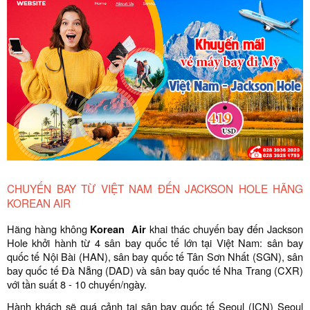
CHUYẾN BAY TỪ VIỆT NAM ĐẾN JACKSON HOLE HÃNG
KOREAN AIR
Hãng hàng không
Korean Air
khai thác chuyến bay đến Jackson
Hole khởi hành từ 4 sân bay quốc tế lớn tại Việt Nam: sân bay
quốc tế Nội Bài (HAN), sân bay quốc tế Tân Sơn Nhất (SGN), sân
bay quốc tế Đà Nẵng (DAD) và sân bay quốc tế Nha Trang (CXR)
với tần suất 8 - 10 chuyến/ngày.
Hành khách sẽ quá cảnh tại sân bay quốc tế Seoul (ICN) Seoul