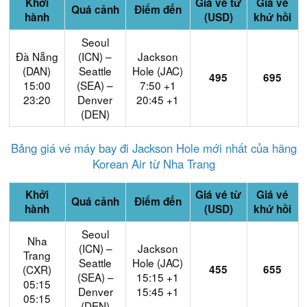
Khởi
Giá vé từ
Giá vé
Quá cảnh
Điểm đến
hành
(USD)
khứ hồi
Seoul
Đà Nẵng
(ICN) –
Jackson
(DAN)
Seattle
Hole (JAC)
495
695
15:00
(SEA) –
7:50 +1
23:20
Denver
20:45 +1
(DEN)
Bảng giá vé máy bay đi Jackson Hole mới nhất của hãng
Korean Air từ Nha Trang
Khởi
Giá vé từ
Giá vé
Quá cảnh
Điểm đến
hành
(USD)
khứ hồi
Seoul
Nha
(ICN) –
Jackson
Trang
Seattle
Hole (JAC)
(CXR)
455
655
(SEA) –
15:15 +1
05:15
Denver
15:45 +1
05:15
(DEN)