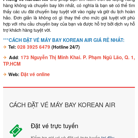
hàng không và chuyến bay lớn nhất, có nghĩa là bạn sẽ có thể tìm
thấy các ưu đãi chuyến bay tuyệt vời vào ngày và giờ du lịch hoàn
hảo. Đơn giản là không có gì thay thế cho mức giá tuyệt vời phù
hợp với nhu cầu chuyến bay của bạn và được hỗ trợ bởi dịch vụ hỗ
trợ khách hàng tuyệt vời.
***
CÁCH ĐẶT VÉ MÁY BAY KOREAN AIR GIÁ RẺ NHẤT:
✈
Tel:
028 3925 6479
(Hotline 24/7)
✈
Add
:
173 Nguyễn Thị Minh Khai. P. Phạm Ngũ Lão, Q. 1,
TP.HCM
✈
Web
:
Đặt vé online
CÁCH ĐẶT VÉ MÁY BAY KOREAN AIR
Đặt vé trực tuyến
Kiểm tra giá vé và đặt vé trực tuyến
tại đây