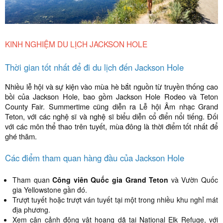
KINH NGHIỆM DU LỊCH JACKSON HOLE
Thời gian tốt nhất để đi du lịch đến Jackson Hole
Nhiều lễ hội và sự kiện vào mùa hè bắt nguồn từ truyền thống cao
bồi của Jackson Hole, bao gồm Jackson Hole Rodeo và Teton
County Fair. Summertime cũng diễn ra Lễ hội Âm nhạc Grand
Teton, với các nghệ sĩ và nghệ sĩ biểu diễn cổ điển nổi tiếng. Đối
với các môn thể thao trên tuyết, mùa đông là thời điểm tốt nhất để
ghé thăm.
Các điểm tham quan hàng đầu của Jackson Hole
Tham quan
Công viên Quốc gia Grand Teton
và Vườn Quốc
gia Yellowstone gần đó.
Trượt tuyết hoặc trượt ván tuyết tại một trong nhiều khu nghỉ mát
địa phương.
Xem cận cảnh động vật hoang dã tại National Elk Refuge, với