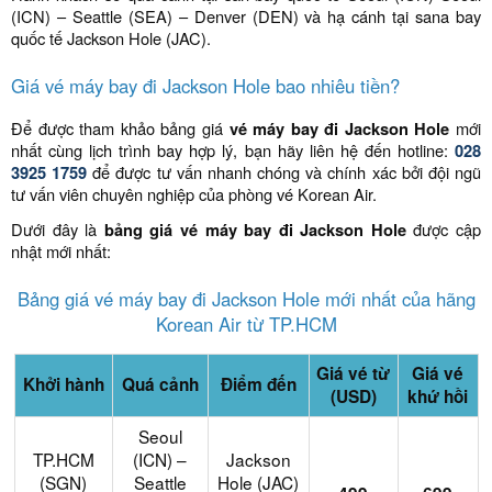
(ICN) – Seattle (SEA) – Denver (DEN) và hạ cánh tại sana bay
quốc tế Jackson Hole (JAC).
Giá vé máy bay đi Jackson Hole bao nhiêu tiền?
Để được tham khảo bảng giá
vé máy bay đi Jackson Hole
mới
nhất cùng lịch trình bay hợp lý, bạn hãy liên hệ đến hotline:
028
3925 1759
để được tư vấn nhanh chóng và chính xác bởi đội ngũ
tư vấn viên chuyên nghiệp của phòng vé Korean Air.
Dưới đây là
bảng giá vé máy bay đi Jackson Hole
được cập
nhật mới nhất:
Bảng giá vé máy bay đi Jackson Hole mới nhất của hãng
Korean Air từ TP.HCM
Giá vé từ
Giá vé
Khởi hành
Quá cảnh
Điểm đến
(USD)
khứ hồi
Seoul
TP.HCM
(ICN) –
Jackson
(SGN)
Seattle
Hole (JAC)