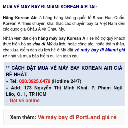
MUA VÉ MÁY BAY ĐI MIAMI KOREAN AIR TẠI:
Hãng Korean Air
là hãng hàng không quốc tế 5 sao Hàn Quốc.
Korean Airlines chuyên khai thác các chuyến bay từ Việt Nam đến
các quốc gia Châu Á và Châu Mỹ.
Nhân viên đại diện
hãng máy bay Korean Air
sẽ hỗ trợ quý khách
thực hiện hồ sơ
visa đi Mỹ
du lịch, hoặc công tác, hoặc thăm thân,
chọn lựa điểm đến du lịch hè ở Mỹ đặt
vé máy bay đi
Miami
giá
rẻ
nhất và mua bảo hiểm du lịch toàn cầu.
** CÁCH ĐẶT MUA VÉ MÁY BAY KOREAN AIR GIÁ
RẺ NHẤT:
028.3925.6479
+
Tel:
(Hotline 24/7)
:
+ Add
173 Nguyễn Thị Minh Khai. P. Phạm Ngũ
Lão, Q. 1, TP.HCM
+
Đặt vé online
Vé máy bay đi PortLand giá rẻ
Xem thêm: