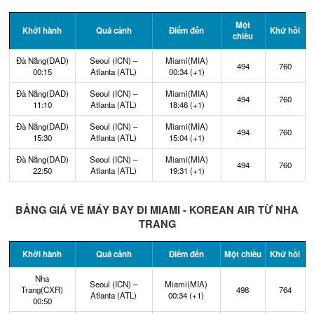
Một
Khởi hành
Quá cảnh
Điểm đến
Khứ hồi
chiều
Đà Nẵng(DAD)
Seoul (ICN) –
Miami(MIA)
494
760
00:15
Atlanta (ATL)
00:34 (+1)
Đà Nẵng(DAD)
Seoul (ICN) –
Miami(MIA)
494
760
11:10
Atlanta (ATL)
18:46 (+1)
Đà Nẵng(DAD)
Seoul (ICN) –
Miami(MIA)
494
760
15:30
Atlanta (ATL)
15:04 (+1)
Đà Nẵng(DAD)
Seoul (ICN) –
Miami(MIA)
494
760
22:50
Atlanta (ATL)
19:31 (+1)
BẢNG GIÁ VÉ MÁY BAY ĐI MIAMI - KOREAN AIR TỪ NHA
TRANG
Khởi hành
Quá cảnh
Điểm đến
Một chiều
Khứ hồi
Nha
Seoul (ICN) –
Miami(MIA)
Trang(CXR)
498
764
Atlanta (ATL)
00:34 (+1)
00:50