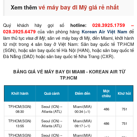
vé máy bay đi Mỹ giá rẻ nhất
Xem thêm
Quý khách hãy gọi số
hotline:
028.3925.1759
–
028.3925.6479
của văn phòng hãng
Korean Air Việt Nam
để
làm thủ tục
visa đi Mỹ
, săn vé máy bay đi Mỹ, đến Miami, khởi hành
từ một trong 4 sân bay ở Việt Nam: Sân bay quốc tế TP.HCM
(SGN), hoặc sân bay quốc tế Hà Nội (HAN), hoặc sân bay quốc tế
Đà Nẵng (DAD) hoặc sân bay quốc tế Nha Trang (CXR).
BẢNG GIÁ VÉ MÁY BAY ĐI MIAMI - KOREAN AIR TỪ
TP.HCM
Một
Khởi hành
Quá cảnh
Điểm đến
Khứ hồi
chiều
TP.HCM(SGN)
Seoul (ICN) –
Miami(MIA)
486
751
08:30
Atlanta (ATL)
00:34 (+1)
TP.HCM(SGN)
Seoul (ICN) –
Miami(MIA)
486
751
13:55
Atlanta (ATL)
09:17 (+1)
TP.HCM(SGN)
Seoul (ICN) –
Miami(MIA)