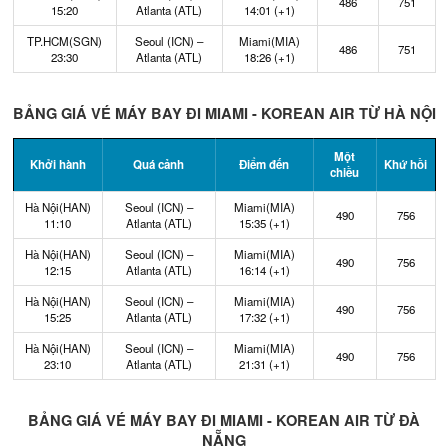
486
751
15:20
Atlanta (ATL)
14:01 (+1)
TP.HCM(SGN)
Seoul (ICN) –
Miami(MIA)
486
751
23:30
Atlanta (ATL)
18:26 (+1)
BẢNG GIÁ VÉ MÁY BAY ĐI MIAMI - KOREAN AIR TỪ HÀ NỘI
Một
Khởi hành
Quá cảnh
Điểm đến
Khứ hồi
chiều
Hà Nội(HAN)
Seoul (ICN) –
Miami(MIA)
490
756
11:10
Atlanta (ATL)
15:35 (+1)
Hà Nội(HAN)
Seoul (ICN) –
Miami(MIA)
490
756
12:15
Atlanta (ATL)
16:14 (+1)
Hà Nội(HAN)
Seoul (ICN) –
Miami(MIA)
490
756
15:25
Atlanta (ATL)
17:32 (+1)
Hà Nội(HAN)
Seoul (ICN) –
Miami(MIA)
490
756
23:10
Atlanta (ATL)
21:31 (+1)
BẢNG GIÁ VÉ MÁY BAY ĐI MIAMI - KOREAN AIR TỪ ĐÀ
NẴNG