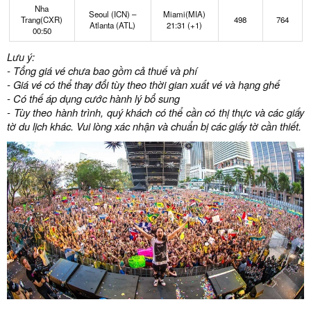
Nha
Seoul (ICN) –
Miami(MIA)
Trang(CXR)
498
764
Atlanta (ATL)
21:31 (+1)
00:50
Lưu ý:
- Tổng giá vé chưa bao gồm cả thuế và phí
- Giá vé có thể thay đổi tùy theo thời gian xuất vé và hạng ghế
- Có thế áp dụng cước hành lý bổ sung
- Tùy theo hành trình, quý khách có thể cần có thị thực và các giấy
tờ du lịch khác. Vui lòng xác nhận và chuẩn bị các giấy tờ cần thiết.