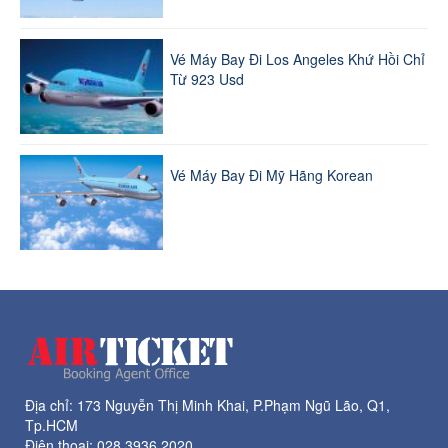
Vé Máy Bay Đi Los Angeles Khứ Hồi Chỉ
Từ 923 Usd
Vé Máy Bay Đi Mỹ Hãng Korean
Địa chỉ: 173 Nguyễn Thị Minh Khai, P.Phạm Ngũ Lão, Q1,
Tp.HCM
Điện thoại:
028 3936 2020