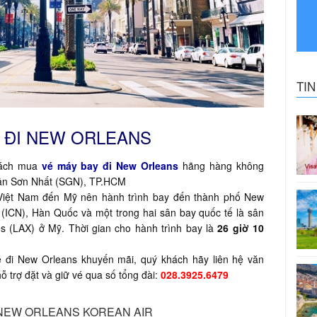
TI
 ĐI NEW ORLEANS
hách mua
vé máy bay đi New Orleans
hãng hàng không
 Tân Sơn Nhất (SGN), TP.HCM
 Việt Nam đến Mỹ nên hành trình bay đến thành phố New
 (ICN), Hàn Quốc và một trong hai sân bay quốc tế là sân
s (LAX) ở Mỹ. Thời gian cho hành trình bay là
26 giờ 10
é đi New Orleans khuyến mãi, quý khách hãy liên hệ văn
 trợ đặt và giữ vé qua số tổng đài:
028.3925.6479
 NEW ORLEANS KOREAN AIR