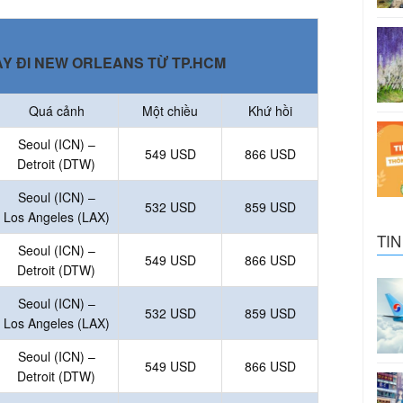
AY ĐI NEW ORLEANS TỪ TP.HCM
Quá cảnh
Một chiều
Khứ hồi
Seoul (ICN) –
549 USD
866 USD
Detroit (DTW)
Seoul (ICN) –
532 USD
859 USD
Los Angeles (LAX)
TIN
Seoul (ICN) –
549 USD
866 USD
Detroit (DTW)
Seoul (ICN) –
532 USD
859 USD
Los Angeles (LAX)
Seoul (ICN) –
549 USD
866 USD
Detroit (DTW)