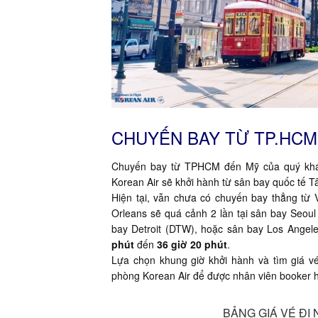
CHUYẾN BAY TỪ TP.HCM
Chuyến bay từ TPHCM đến Mỹ của quý k
Korean Air sẽ khởi hành từ sân bay quốc tế
Hiện tại, vẫn chưa có chuyến bay thẳng từ
Orleans sẽ quá cảnh 2 lần tại sân bay Seoul
bay Detroit (DTW), hoặc sân bay Los Angele
phút
đến
36 giờ 20 phút
.
Lựa chọn khung giờ khởi hành và tìm giá v
phòng Korean Air để được nhân viên booker hỗ
BẢNG GIÁ VÉ ĐI