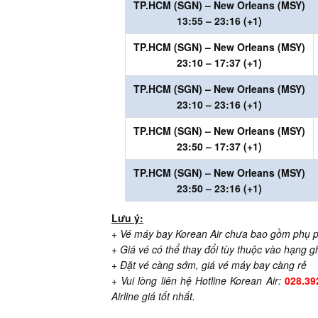
TP.HCM (SGN)
– New Orleans (MSY)
13:55 – 23:16
(+1)
TP.HCM (SGN)
– New Orleans (MSY)
23:10 – 17:37
(+1)
TP.HCM (SGN)
– New Orleans (MSY)
23:10 – 23:16
(+1)
TP.HCM (SGN)
– New Orleans (MSY)
23:50 – 17:37
(+1)
TP.HCM (SGN)
– New Orleans (MSY)
23:50 – 23:16
(+1)
Lưu ý:
+ Vé máy bay Korean Air chưa bao gồm phụ
p
+ Giá vé có thể thay đổi
tùy thuộc vào hạng gh
+
Đặt vé càng sớm, giá vé máy bay càng rẻ
+ Vui lòng liên hệ Hotline Korean Air:
028.39
Airline giá tốt nhất.