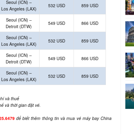
Seoul (ICN) –
532 USD
859 USD
Los Angeles (LAX)
Seoul (ICN) –
549 USD
866 USD
Detroit (DTW)
Seoul (ICN) –
532 USD
859 USD
Los Angeles (LAX)
Seoul (ICN) –
549 USD
866 USD
Detroit (DTW)
Seoul (ICN) –
532 USD
859 USD
Los Angeles (LAX)
hí và thuế
ế và thời gian đặt vé.
25.6479
để biết thêm thông tin và mua vé máy bay China