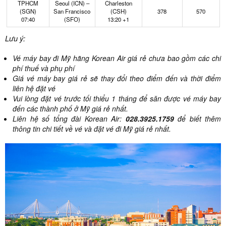
TPHCM
Seoul (ICN) –
Charleston
(SGN)
San Francisco
(CSH)
378
570
07:40
(SFO)
13:20 +1
Lưu ý:
Vé máy bay đi Mỹ hãng Korean Air giá rẻ chưa bao gồm các chi
phí thuế và phụ phí
Giá vé máy bay giá rẻ sẽ thay đổi theo điểm đến và thời điểm
liên hệ đặt vé
Vui lòng đặt vé trước tối thiểu 1 tháng để săn được vé máy bay
đến các thành phố ở Mỹ giá rẻ nhất.
Liên hệ số tổng đài Korean Air:
028.3925.1759
để biết thêm
thông tin chi tiết về vé và đặt vé đi Mỹ giá rẻ nhất.