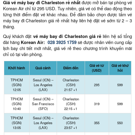
Giá vé máy bay đi Charleston
rẻ nhất
được mở bán tại phòng vé
Korean Air chỉ từ 295 USD. Tuy nhiên, giá vé có thể dao động theo
từng thời điểm đặt vé khác nhau. Để đảm bảo chọn được tấm vé
máy bay đi Charleston giá rẻ nhất hãy liên hệ đặt vé sớm từ 2 – 3
tháng.
Quý khách đặt
vé máy bay đi Charleston giá rẻ
liên hệ số tổng
đài hãng
Korean Air:
028 3925 1759
sẽ được nhân viên cung cấp
lịch bay chi tiết mới nhất, giá vé rẻ theo chương trình khuyến mãi
chỉ có tại văn phòng.
Giá vé từ
Giá vé khứ
Khởi hành
Quá cảnh
Điểm đến
(USD)
hồi
TPHCM
Seoul (ICN) –
Charleston
(SGN)
Los Angeles
(CSH)
295
599
12:05
(LAX)
21:57 +1
TPHCM
Seoul (ICN) –
Charleston
(SGN)
San Francisco
(CSH)
319
599
10:40
(SFO)
22:15 +1
TPHCM
Seoul (ICN) –
Charleston
(SGN)
Los Angeles
(CSH)
355
550
13:05
(LAX)
23:57 +1