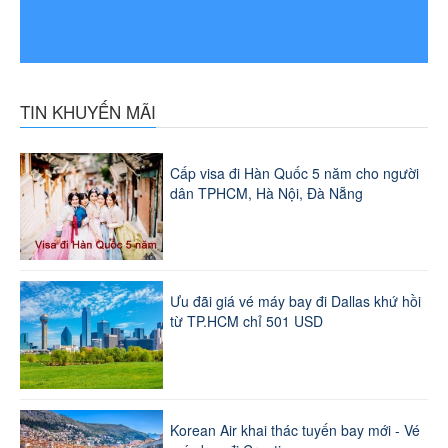
TIN KHUYẾN MÃI
Cấp visa đi Hàn Quốc 5 năm cho người
dân TPHCM, Hà Nội, Đà Nẵng
Ưu đãi giá vé máy bay đi Dallas khứ hồi
từ TP.HCM chỉ 501 USD
Korean Air khai thác tuyến bay mới - Vé