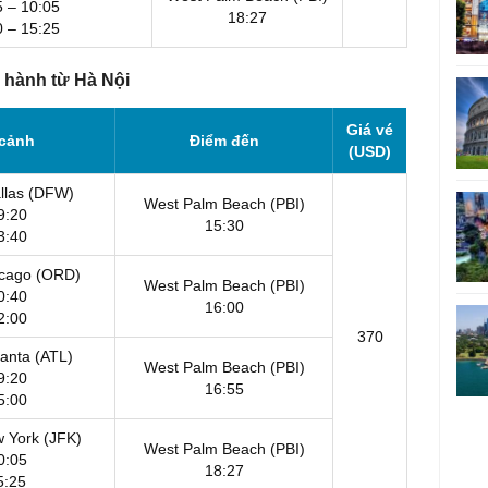
5 – 10:05
18:27
0 – 15:25
 hành từ Hà Nội
Giá vé
 cảnh
Điểm đến
(USD)
allas (DFW)
West Palm Beach (PBI)
9:20
15:30
3:40
icago (ORD)
West Palm Beach (PBI)
0:40
16:00
2:00
370
lanta (ATL)
West Palm Beach (PBI)
9:20
16:55
5:00
w York (JFK)
West Palm Beach (PBI)
0:05
18:27
5:25