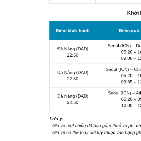
Khởi 
Điểm khởi hành
Điểm quá
Seoul (ICN) – D
Đà Nẵng (DAD)
05:20 – 1
22:50
09:00 – 1
Seoul (ICN) – Ch
Đà Nẵng (DAD)
05:20 – 1
22:50
09:35 – 1
Seoul (ICN) – At
Đà Nẵng (DAD)
05:20 – 0
22:50
10:00 – 1
Lưu ý:
- Giá vé một chiều đã bao gồm thuế và phí ph
- Giá vé có thể thay đổi tùy thuộc vào hạng gh