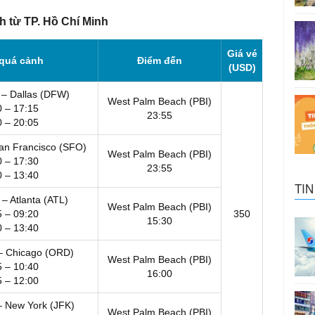
h từ TP. Hồ Chí Minh
Giá vé
quá cảnh
Điểm đến
(USD)
 – Dallas (DFW)
West Palm Beach (PBI)
0 – 17:15
23:55
0 – 20:05
San Francisco (SFO)
West Palm Beach (PBI)
0 – 17:30
23:55
0 – 13:40
TIN
 – Atlanta (ATL)
West Palm Beach (PBI)
5 – 09:20
350
15:30
0 – 13:40
 – Chicago (ORD)
West Palm Beach (PBI)
5 – 10:40
16:00
5 – 12:00
– New York (JFK)
West Palm Beach (PBI)