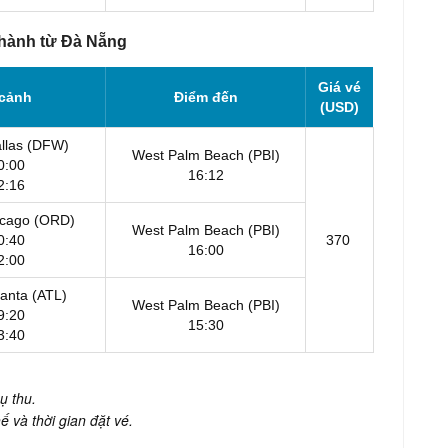
hành từ Đà Nẵng
Giá vé
 cảnh
Điểm đến
(USD)
allas (DFW)
West Palm Beach (PBI)
0:00
16:12
2:16
icago (ORD)
West Palm Beach (PBI)
0:40
370
16:00
2:00
lanta (ATL)
West Palm Beach (PBI)
9:20
15:30
3:40
ụ thu.
ế và thời gian đặt vé.