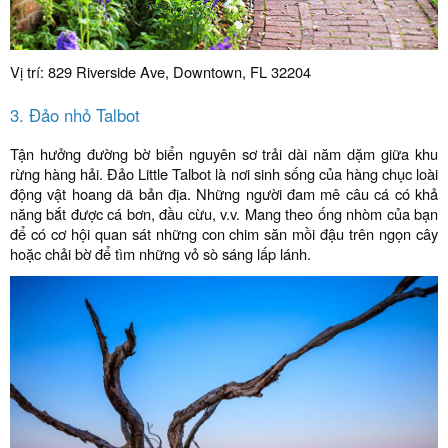
Vị trí: 829 Riverside Ave, Downtown, FL 32204
3. Đảo nhỏ Talbot
Tận hưởng đường bờ biển nguyên sơ trải dài năm dặm giữa khu
rừng hàng hải. Đảo Little Talbot là nơi sinh sống của hàng chục loài
động vật hoang dã bản địa. Những người đam mê câu cá có khả
năng bắt được cá bơn, đầu cừu, v.v. Mang theo ống nhòm của bạn
để có cơ hội quan sát những con chim săn mồi đậu trên ngọn cây
hoặc chải bờ để tìm những vỏ sò sáng lấp lánh.