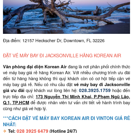
Địa điểm: 12157 Heckscher Dr, Downtown, FL 32226
ĐẶT VÉ MÁY BAY ĐI JACKSONVILLE HÃNG KOREAN AIR
Văn phòng đại diện Korean Air
đang là nơi phân phối chính thức
vé máy bay giá rẻ hãng Korean Air. Với nhiều chương trình ưu đãi
đến từ hãng hàng không thì quý khách còn có cơ hội tiếp cận vé
máy bay giá rẻ. Nếu có nhu cầu đặt
vé máy bay đi Jacksonville
giá ưu đãi
quý khách vui lòng liên hệ:
028.3925.1759
hoặc đến
trực tiếp địa chỉ:
173 Nguyễn Thị Minh Khai, P.Phạm Ngũ Lão,
Q.1, TP.HCM
để được nhân viên tư vấn chi tiết về hành trình bay
cũng như giá vé hợp lý.
***
CÁCH ĐẶT VÉ MÁY BAY KOREAN AIR ĐI VINTON GIÁ RẺ
NHẤT:
✈
Tel:
028 3925 6479
(Hotline 24/7)