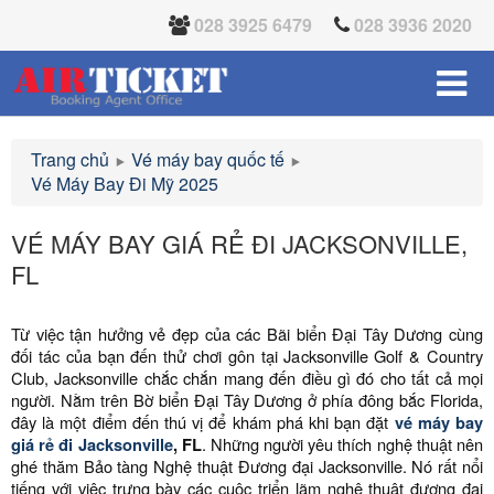
028 3925 6479
028 3936 2020
Trang chủ
Vé máy bay quốc tế
Vé Máy Bay Đi Mỹ 2025
VÉ MÁY BAY GIÁ RẺ ĐI JACKSONVILLE,
FL
Từ việc tận hưởng vẻ đẹp của các Bãi biển Đại Tây Dương cùng
đối tác của bạn đến thử chơi gôn tại Jacksonville Golf & Country
Club, Jacksonville chắc chắn mang đến điều gì đó cho tất cả mọi
người. Nằm trên Bờ biển Đại Tây Dương ở phía đông bắc Florida,
đây là một điểm đến thú vị để khám phá khi bạn đặt
vé máy bay
giá rẻ đi Jacksonville
, FL
. Những người yêu thích nghệ thuật nên
ghé thăm Bảo tàng Nghệ thuật Đương đại Jacksonville. Nó rất nổi
tiếng với việc trưng bày các cuộc triển lãm nghệ thuật đương đại