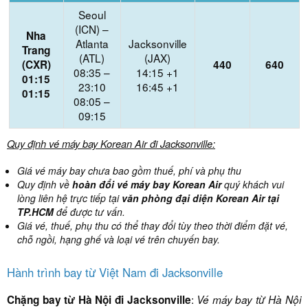
Seoul
(ICN) –
Nha
Atlanta
Jacksonville
Trang
(ATL)
(JAX)
(CXR)
440
640
08:35 –
14:15 +1
01:15
23:10
16:45 +1
01:15
08:05 –
09:15
Quy định vé máy bay Korean Air đi Jacksonville:
Giá vé máy bay chưa bao gồm thuế, phí và phụ thu
Quy định về
hoàn đổi vé máy bay Korean Air
quý khách vui
lòng liên hệ trực tiếp tại
văn phòng đại diện Korean Air tại
TP.HCM
để được tư vấn.
Giá vé, thuế, phụ thu có thể thay đổi tùy theo thời điểm đặt vé,
chỗ ngồi, hạng ghế và loại vé trên chuyến bay.
Hành trình bay từ Việt Nam đi Jacksonville
:
Chặng bay từ Hà Nội đi
Jacksonville
Vé máy bay từ Hà Nội