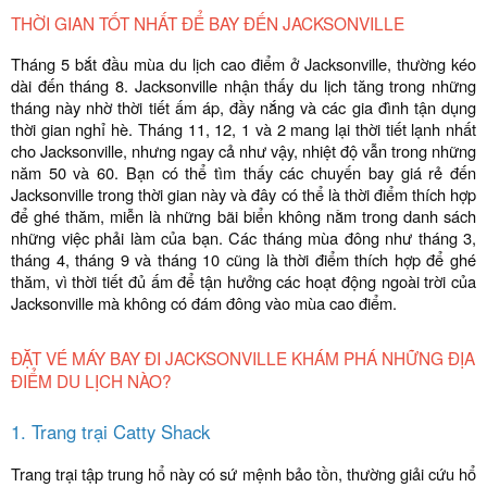
THỜI GIAN TỐT NHẤT ĐỂ BAY ĐẾN JACKSONVILLE
Tháng 5 bắt đầu mùa du lịch cao điểm ở Jacksonville, thường kéo
dài đến tháng 8. Jacksonville nhận thấy du lịch tăng trong những
tháng này nhờ thời tiết ấm áp, đầy nắng và các gia đình tận dụng
thời gian nghỉ hè. Tháng 11, 12, 1 và 2 mang lại thời tiết lạnh nhất
cho Jacksonville, nhưng ngay cả như vậy, nhiệt độ vẫn trong những
năm 50 và 60. Bạn có thể tìm thấy các chuyến bay giá rẻ đến
Jacksonville trong thời gian này và đây có thể là thời điểm thích hợp
để ghé thăm, miễn là những bãi biển không nằm trong danh sách
những việc phải làm của bạn. Các tháng mùa đông như tháng 3,
tháng 4, tháng 9 và tháng 10 cũng là thời điểm thích hợp để ghé
thăm, vì thời tiết đủ ấm để tận hưởng các hoạt động ngoài trời của
Jacksonville mà không có đám đông vào mùa cao điểm.
ĐẶT VÉ MÁY BAY ĐI JACKSONVILLE KHÁM PHÁ NHỮNG ĐỊA
ĐIỂM DU LỊCH NÀO?
1. Trang trại Catty Shack
Trang trại tập trung hổ này có sứ mệnh bảo tồn, thường giải cứu hổ