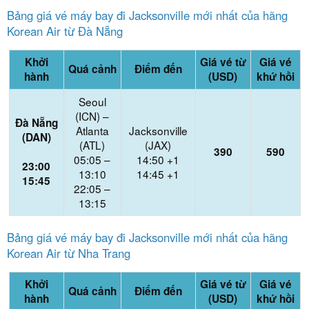
Bảng giá vé máy bay đi Jacksonville mới nhất của hãng
Korean Air từ Đà Nẵng
Khởi
Giá vé từ
Giá vé
Quá cảnh
Điểm đến
hành
(USD)
khứ hồi
Seoul
(ICN) –
Đà Nẵng
Atlanta
Jacksonville
(DAN)
(ATL)
(JAX)
390
590
05:05 –
14:50 +1
23:00
13:10
14:45 +1
15:45
22:05 –
13:15
Bảng giá vé máy bay đi Jacksonville mới nhất của hãng
Korean Air từ Nha Trang
Khởi
Giá vé từ
Giá vé
Quá cảnh
Điểm đến
hành
(USD)
khứ hồi