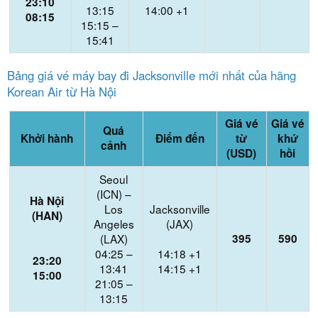
23:10
13:15
14:00 +1
08:15
15:15 –
15:41
Bảng giá vé máy bay đi Jacksonville mới nhất của hãng
Korean Air từ Hà Nội
Giá vé
Giá vé
Quá
Khởi hành
Điểm đến
từ
khứ
cảnh
(USD)
hồi
Seoul
(ICN) –
Hà Nội
Los
Jacksonville
(HAN)
Angeles
(JAX)
(LAX)
395
590
04:25 –
14:18 +1
23:20
13:41
14:15 +1
15:00
21:05 –
13:15