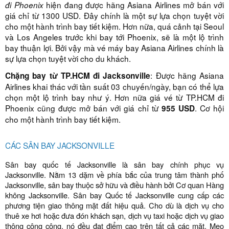
hiện đang được hãng Asiana Airlines mở bán với
đi Phoenix
giá chỉ từ 1300 USD. Đây chính là một sự lựa chọn tuyệt vời
cho một hành trình bay tiết kiệm. Hơn nữa, quá cảnh tại Seoul
và Los Angeles trước khi bay tới Phoenix, sẽ là một lộ trình
bay thuận lợi. Bởi vậy mà vé máy bay Asiana Airlines chính là
sự lựa chọn tuyệt vời cho du khách.
: Được hãng Asiana
Chặng bay từ TP.HCM đi
Jacksonville
Airlines khai thác với tần suất 03 chuyến/ngày, bạn có thể lựa
chọn một lộ trình bay như ý. Hơn nữa giá vé từ TP.HCM đi
Phoenix cũng được mở bán với giá chỉ từ
. Cơ hội
955 USD
cho một hành trình bay tiết kiệm.
CÁC SÂN BAY JACKSONVILLE
Sân bay quốc tế Jacksonville là sân bay chính phục vụ
Jacksonville. Nằm 13 dặm về phía bắc của trung tâm thành phố
Jacksonville, sân bay thuộc sở hữu và điều hành bởi Cơ quan Hàng
không Jacksonville. Sân bay Quốc tế Jacksonville cung cấp các
phương tiện giao thông mặt đất hiệu quả. Cho dù là dịch vụ cho
thuê xe hơi hoặc đưa đón khách sạn, dịch vụ taxi hoặc dịch vụ giao
thông công cộng, nó đều đạt điểm cao trên tất cả các mặt. Mẹo