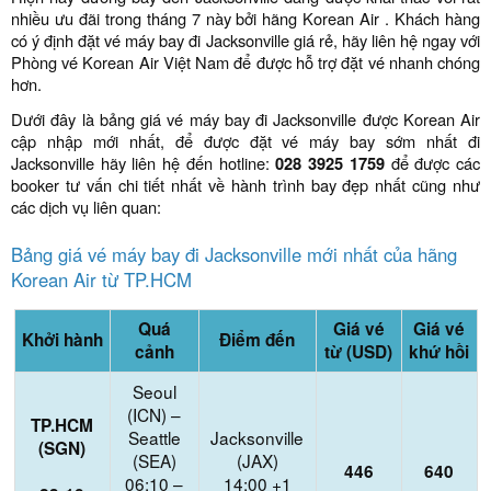
nhiều ưu đãi trong tháng 7 này bởi hãng Korean Air . Khách hàng
có ý định đặt vé máy bay đi Jacksonville giá rẻ, hãy liên hệ ngay với
Phòng vé Korean Air Việt Nam để được hỗ trợ đặt vé nhanh chóng
hơn.
Dưới đây là bảng giá vé máy bay đi Jacksonville được Korean Air
cập nhập mới nhất, để được đặt vé máy bay sớm nhất đi
Jacksonville hãy liên hệ đến hotline:
028 3925 1759
để được các
booker tư vấn chi tiết nhất về hành trình bay đẹp nhất cũng như
các dịch vụ liên quan:
Bảng giá vé máy bay đi Jacksonville mới nhất của hãng
Korean Air từ TP.HCM
Quá
Giá vé
Giá vé
Khởi hành
Điểm đến
cảnh
từ (USD)
khứ hồi
Seoul
(ICN) –
TP.HCM
Seattle
Jacksonville
(SGN)
(SEA)
(JAX)
446
640
06:10 –
14:00 +1