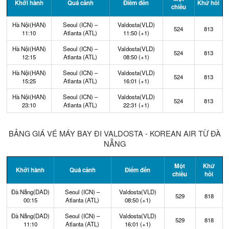
Khởi hành
Quá cảnh
Điểm đến
Khứ hồi
chiều
Hà Nội(HAN)
Seoul (ICN) –
Valdosta(VLD)
524
813
11:10
Atlanta (ATL)
11:50 (+1)
Hà Nội(HAN)
Seoul (ICN) –
Valdosta(VLD)
524
813
12:15
Atlanta (ATL)
08:50 (+1)
Hà Nội(HAN)
Seoul (ICN) –
Valdosta(VLD)
524
813
15:25
Atlanta (ATL)
16:01 (+1)
Hà Nội(HAN)
Seoul (ICN) –
Valdosta(VLD)
524
813
23:10
Atlanta (ATL)
22:31 (+1)
BẢNG GIÁ VÉ MÁY BAY ĐI VALDOSTA - KOREAN AIR TỪ ĐÀ
NẴNG
Một
Khứ
Khởi hành
Quá cảnh
Điểm đến
chiều
hồi
Đà Nẵng(DAD)
Seoul (ICN) –
Valdosta(VLD)
529
818
00:15
Atlanta (ATL)
08:50 (+1)
Đà Nẵng(DAD)
Seoul (ICN) –
Valdosta(VLD)
529
818
11:10
Atlanta (ATL)
16:01 (+1)