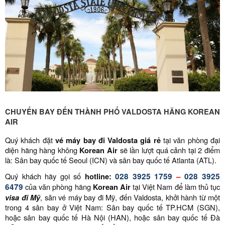
CHUYẾN BAY ĐẾN THÀNH PHỐ VALDOSTA HÃNG KOREAN
AIR
Quý khách đặt
vé máy bay đi
Valdosta
giá rẻ
tại văn phòng đại
diện hãng hàng không
Korean Air
sẽ lần lượt quá cảnh tại 2 điểm
là: Sân bay quốc tế Seoul (ICN) và sân bay quốc tế Atlanta (ATL).
Quý khách hãy gọi số
hotline:
028 3925 1759
–
028 3925
6479
của văn phòng hãng
Korean Air
tại Việt Nam để làm thủ tục
visa đi Mỹ
, săn vé máy bay đi Mỹ, đến Valdosta, khởi hành từ một
trong 4 sân bay ở Việt Nam: Sân bay quốc tế TP.HCM (SGN),
hoặc sân bay quốc tế Hà Nội (HAN), hoặc sân bay quốc tế Đà