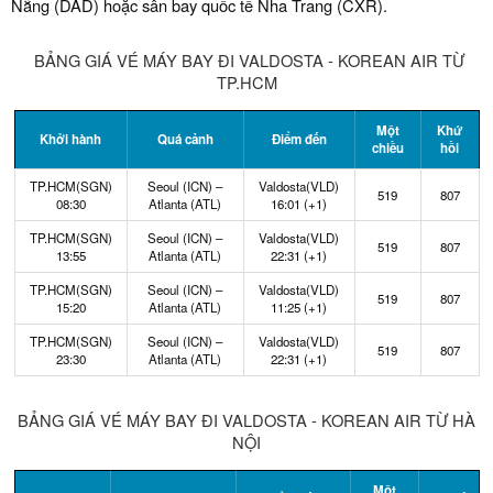
Nẵng (DAD) hoặc sân bay quốc tế Nha Trang (CXR).
BẢNG GIÁ VÉ MÁY BAY ĐI VALDOSTA - KOREAN AIR TỪ
TP.HCM
Một
Khứ
Khởi hành
Quá cảnh
Điểm đến
chiều
hồi
TP.HCM(SGN)
Seoul (ICN) –
Valdosta(VLD)
519
807
08:30
Atlanta (ATL)
16:01 (+1)
TP.HCM(SGN)
Seoul (ICN) –
Valdosta(VLD)
519
807
13:55
Atlanta (ATL)
22:31 (+1)
TP.HCM(SGN)
Seoul (ICN) –
Valdosta(VLD)
519
807
15:20
Atlanta (ATL)
11:25 (+1)
TP.HCM(SGN)
Seoul (ICN) –
Valdosta(VLD)
519
807
23:30
Atlanta (ATL)
22:31 (+1)
BẢNG GIÁ VÉ MÁY BAY ĐI VALDOSTA - KOREAN AIR TỪ HÀ
NỘI
Một