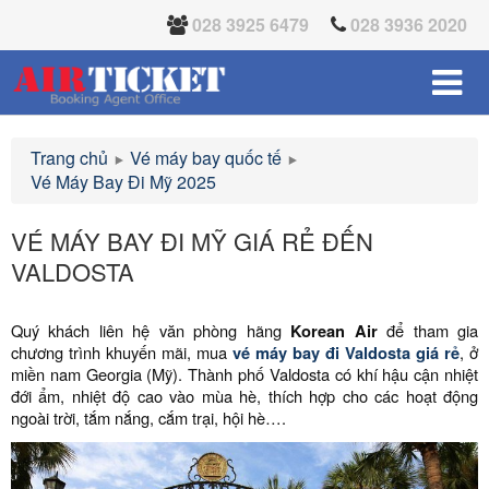
028 3925 6479
028 3936 2020
Trang chủ
Vé máy bay quốc tế
Vé Máy Bay Đi Mỹ 2025
VÉ MÁY BAY ĐI MỸ GIÁ RẺ ĐẾN
VALDOSTA
Quý khách liên hệ văn phòng hãng
Korean Air
để tham gia
chương trình khuyến mãi, mua
vé máy bay đi Valdosta giá rẻ
, ở
miền nam Georgia (Mỹ). Thành phố Valdosta có khí hậu cận nhiệt
đới ẩm, nhiệt độ cao vào mùa hè, thích hợp cho các hoạt động
ngoài trời, tắm nắng, cắm trại, hội hè….