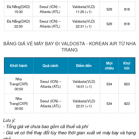
Đà Nẵng(DAD)
Seoul (ICN) –
Valdosta(VLD)
529
818
15:30
Atlanta (ATL)
11:25 (+1)
Đà Nẵng(DAD)
Seoul (ICN) –
Valdosta(VLD)
529
818
22:50
Atlanta (ATL)
22:31 (+1)
BẢNG GIÁ VÉ MÁY BAY ĐI VALDOSTA - KOREAN AIR TỪ NHA
TRANG
Một
Khứ
Khởi hành
Quá cảnh
Điểm đến
chiều
hồi
Nha
Seoul (ICN) –
Valdosta(VLD)
Trang(CXR)
534
823
Atlanta (ATL)
16:01 (+1)
00:50
Nha
Seoul (ICN) –
Valdosta(VLD)
Trang(CXR)
534
823
Atlanta (ATL)
22:31 (+1)
00:50
Lưu ý:
- Tổng giá vé chưa bao gồm cả thuế và phí
- Giá vé có thể thay đổi tùy theo thời gian xuất vé máy bay và hạng
ghế