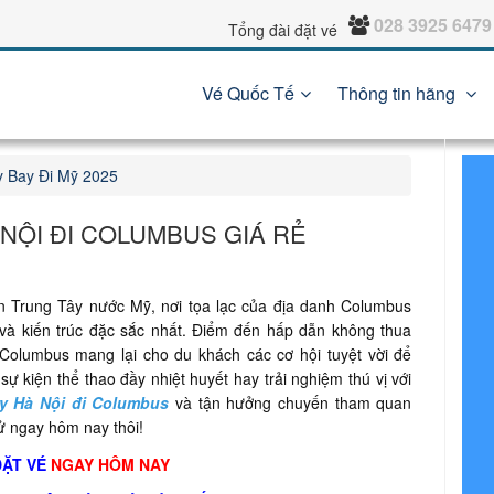
028 3925 6479
Tổng đài đặt vé
Vé Quốc Tế
Thông tin hãng
 Bay Đi Mỹ 2025
 NỘI ĐI COLUMBUS GIÁ RẺ
n Trung Tây nước Mỹ, nơi tọa lạc của địa danh Columbus
và kiến ​​trúc đặc sắc nhất. Điểm đến hấp dẫn không thua
Columbus mang lại cho du khách các cơ hội tuyệt vời để
ự kiện thể thao đầy nhiệt huyết hay trải nghiệm thú vị với
y Hà Nội đi Columbus
và tận hưởng chuyến tham quan
sử ngay hôm nay thôi!
ĐẶT VÉ
NGAY HÔM NAY