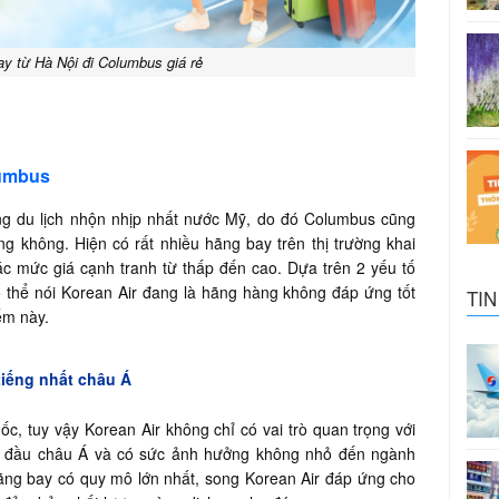
y từ Hà Nội đi Columbus giá rẻ
lumbus
ng du lịch nhộn nhịp nhất nước Mỹ, do đó Columbus cũng
 không. Hiện có rất nhiều hãng bay trên thị trường khai
ác mức giá cạnh tranh từ thấp đến cao. Dựa trên 2 yếu tố
ó thể nói Korean Air đang là hãng hàng không đáp ứng tốt
TIN
ểm này.
tiếng nhất châu Á
, tuy vậy Korean Air không chỉ có vai trò quan trọng với
ẫn đầu châu Á và có sức ảnh hưởng không nhỏ đến ngành
hãng bay có quy mô lớn nhất, song Korean Air đáp ứng cho