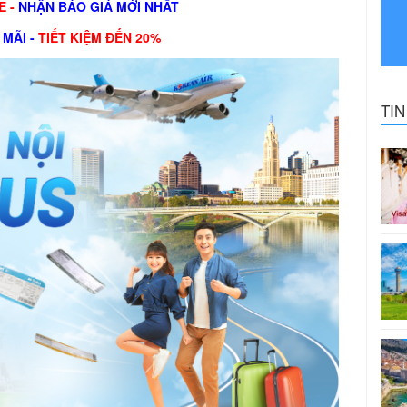
E -
NHẬN BÁO GIÁ MỚI NHẤT
 MÃI -
TIẾT KIỆM ĐẾN 20%
TI