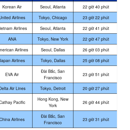
Korean Air
Seoul, Atlanta
22 giờ 40 phút
United Airlines
Tokyo, Chicago
23 giờ 22 phút
ietnam Airlines
Seoul, Atlanta
22 giờ 41 phút
ANA
Tokyo, New York
22 giờ 47 phút
erican Airlines
Seoul, Dallas
26 giờ 03 phút
Japan Airlines
Tokyo, Dallas
25 giờ 08 phút
Đài Bắc, San
EVA Air
23 giờ 51 phút
Francisco
Delta Air Lines
Tokyo, Detroit
20 giờ 27 phút
Hong Kong, New
Cathay Pacific
26 giờ 44 phút
York
Đài Bắc, San
China Airlines
23 giờ 31 phút
Francisco