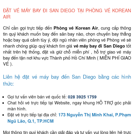
ĐẶT VÉ MÁY BAY ĐI SAN DIEGO TẠI PHÒNG VÉ KOREAN
AIR
Chỉ cần gọi trực tiếp đến
Phòng vé Korean Air
, cung cấp thông
tin quý khách muốn bay đến sân bay nào, chọn chuyến bay thẳng
hoặc bay quá cảnh tùy ý, đội ngũ nhân viên phòng vé Phòng vé sẽ
nhanh chóng giúp quý khách tìm giá
vé máy bay đi San Diego
tốt
nhất trên hệ thống, đặt và giữ chỗ miễn phí , hỗ trợ giao vé máy
bay đến tận nơi khu vực Thành phố Hồ Chí Minh ( MIỄN PHÍ GIAO
VÉ ).
Liên hệ đặt vé máy bay đến San Diego bằng các hình
thức:
Gọi tư vấn viên bán vé quốc tế:
028 3925 1759
Chat hỏi vé trực tiếp tại Website, ngay khung HỖ TRỢ góc phải
màn hình.
173 Nguyễn Thị Minh Khai, P.Phạm
Đặt vé trực tiếp tại địa chỉ:
Ngũ Lão, Q.1, TP.HCM
Mọi thông tin quý khách cần giải đáp và tư vấn vui lòng liên hệ trực