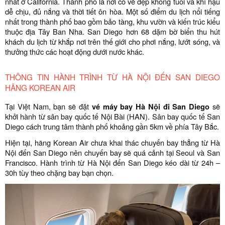
nhất ở California. Thành phố là nơi có vẻ đẹp không tuổi và khí hậu
dễ ​​chịu, đủ nắng và thời tiết ôn hòa. Một số điểm du lịch nổi tiếng
nhất trong thành phố bao gồm bảo tàng, khu vườn và kiến ​​trúc kiểu
thuộc địa Tây Ban Nha. San Diego hơn 68 dặm bờ biển thu hút
khách du lịch từ khắp nơi trên thế giới cho phơi nắng, lướt sóng, và
thưởng thức các hoạt động dưới nước khác.
THÔNG TIN HÀNH TRÌNH TỪ HÀ NỘI ĐẾN SAN DIEGO
HÃNG KOREAN AIR
Tại Việt Nam, bạn sẽ đặt
vé máy bay Hà Nội đi San Diego
sẽ
khởi hành từ sân bay quốc tế Nội Bài (HAN). Sân bay quốc tế San
Diego cách trung tâm thành phố khoảng gần 5km về phía Tây Bắc.
Hiện tại, hãng Korean Air chưa khai thác chuyến bay thẳng từ Hà
Nội đến San Diego nên chuyến bay sẽ quá cảnh tại Seoul và San
Francisco. Hành trình từ Hà Nội đến San Diego kéo dài từ 24h –
30h tùy theo chặng bay bạn chọn.