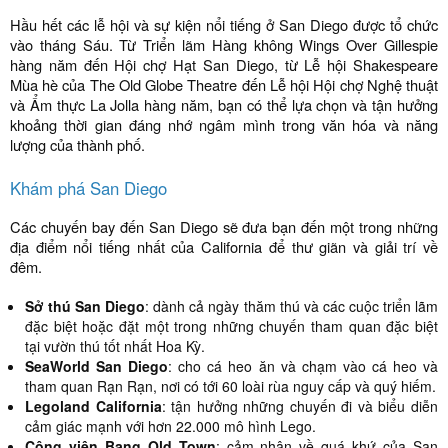
Hầu hết các lễ hội và sự kiện nổi tiếng ở San Diego được tổ chức
vào tháng Sáu. Từ Triển lãm Hàng không Wings Over Gillespie
hàng năm đến Hội chợ Hạt San Diego, từ Lễ hội Shakespeare
Mùa hè của The Old Globe Theatre đến Lễ hội Hội chợ Nghệ thuật
và Ẩm thực La Jolla hàng năm, bạn có thể lựa chọn và tận hưởng
khoảng thời gian đáng nhớ ngâm mình trong văn hóa và năng
lượng của thành phố.
Khám phá San Diego
Các chuyến bay đến San Diego sẽ đưa bạn đến một trong những
địa điểm nổi tiếng nhất của California để thư giãn và giải trí về
đêm.
Sở thú San Diego
: dành cả ngày thăm thú và các cuộc triển lãm
đặc biệt hoặc đặt một trong những chuyến tham quan đặc biệt
tại vườn thú tốt nhất Hoa Kỳ.
SeaWorld San Diego
: cho cá heo ăn và chạm vào cá heo và
tham quan Rạn Rạn, nơi có tới 60 loài rùa nguy cấp và quý hiếm.
Legoland California
: tận hưởng những chuyến đi và biểu diễn
cảm giác mạnh với hơn 22.000 mô hình Lego.
Công viên Bang Old Town
: cảm nhận về quá khứ của San