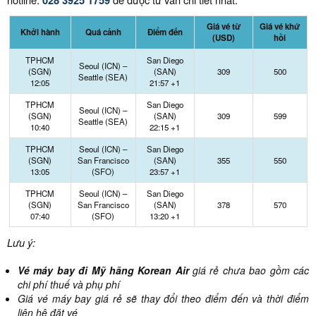
028 3925 1759
Giá vé từ
Giá vé khứ
Khởi hành
Quá cảnh
Điểm đến
(USD)
hồi
TPHCM
San Diego
Seoul (ICN) –
(SGN)
(SAN)
309
500
Seattle (SEA)
12:05
21:57 +1
TPHCM
San Diego
Seoul (ICN) –
(SGN)
(SAN)
309
599
Seattle (SEA)
10:40
22:15 +1
TPHCM
Seoul (ICN) –
San Diego
(SGN)
San Francisco
(SAN)
355
550
13:05
(SFO)
23:57 +1
TPHCM
Seoul (ICN) –
San Diego
(SGN)
San Francisco
(SAN)
378
570
07:40
(SFO)
13:20 +1
Lưu ý:
Vé máy bay đi Mỹ hãng Korean Air
giá rẻ chưa bao gồm các
chi phí thuế và phụ phí
Giá vé máy bay giá rẻ sẽ thay đổi theo điểm đến và thời điểm
liên hệ đặt vé