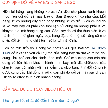
QUY ĐỊNH ĐỔI VÉ MÁY BAY ĐI SAN DIEGO
Hiện tại hãng hàng không Korean Air đều cho phép hành khách
thực hiện đổi
đổi
vé máy bay đi San Diego
khi có nhu cầu. Mỗi
hãng sẽ có những quy định riêng nhưng sẽ có điều kiện chung đó
là vé máy bay cũ phải còn thời hạn sử dụng và không phải là vé
khuyến mãi mà hãng cung cấp. Các thay đổi có thể thực hiện là về
hành trình, thời gian, ngày bay, hạng đặt chỗ, một số hãng sẽ cho
phép đổi tên nhưng chỉ trên 1 số ký tự nhất định.
Liên hệ trực tiếp với Phòng vé Korean Air qua hotline:
028 3925
1759
để biết các yêu cầu cụ thể của hãng bay đã đặt vé trước đó,
cũng như phí đổi cho hành trình mới. Chỉ cần cung cấp các nội
dung về tên hành khách, hành trình bay, mã đặt chỗ/code của
chuyến bay cũ, nhân viên sẽ kiểm tra giúp bạn. Phí đổi cũng sẽ
được cung cấp, khi đồng ý với khoản phí đó đổi vé máy bay đi San
Diego sẽ được thực hiện nhanh chóng.
CẨM NAG DU LỊCH SAN DIEGO HỮU ÍCH
Thời gian tốt nhất để đến thăm San Diego?