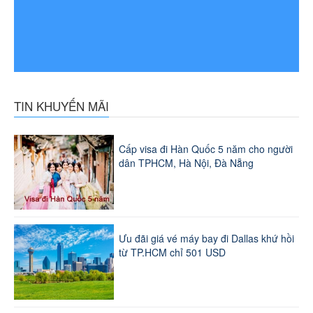
TIN KHUYẾN MÃI
Cấp visa đi Hàn Quốc 5 năm cho người
dân TPHCM, Hà Nội, Đà Nẵng
Ưu đãi giá vé máy bay đi Dallas khứ hồi
từ TP.HCM chỉ 501 USD