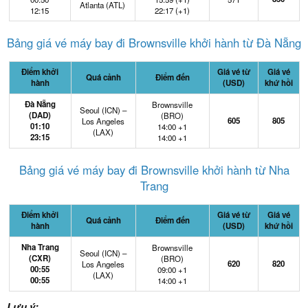
Atlanta (ATL)
12:15
22:17 (+1)
Bảng giá vé máy bay đi Brownsville khởi hành từ Đà Nẵng
Điểm khởi
Giá vé từ
Giá vé
Quá cảnh
Điểm đến
hành
(USD)
khứ hồi
Đà Nẵng
Brownsville
Seoul (ICN) –
(DAD)
(BRO)
605
805
Los Angeles
01:10
14:00 +1
(LAX)
23:15
14:00 +1
Bảng giá vé máy bay đi Brownsville khởi hành từ Nha
Trang
Điểm khởi
Giá vé từ
Giá vé
Quá cảnh
Điểm đến
hành
(USD)
khứ hồi
Nha Trang
Brownsville
Seoul (ICN) –
(CXR)
(BRO)
620
820
Los Angeles
00:55
09:00 +1
(LAX)
00:55
14:00 +1
Lưu ý: