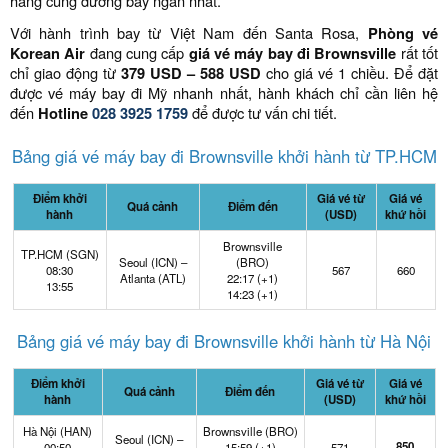
hàng cùng đường bay ngắn nhất.
Với hành trình bay từ Việt Nam đến Santa Rosa,
Phòng vé
Korean Air
đang cung cấp
giá vé máy bay đi Brownsville
rất tốt
chỉ giao động từ
379 USD – 588 USD
cho giá vé 1 chiều. Để đặt
được vé máy bay đi Mỹ nhanh nhất, hành khách chỉ cần liên hệ
đến
Hotline
028 3925 1759
để được tư vấn chi tiết.
Bảng giá vé máy bay đi Brownsville khởi hành từ TP.HCM
Điểm khởi
Giá vé từ
Giá vé
Quá cảnh
Điểm đến
hành
(USD)
khứ hồi
Brownsville
TP.HCM (SGN)
Seoul (ICN) –
(BRO)
08:30
567
660
Atlanta (ATL)
22:17 (+1)
13:55
14:23 (+1)
Bảng giá vé máy bay đi Brownsville khởi hành từ Hà Nội
Điểm khởi
Giá vé từ
Giá vé
Quá cảnh
Điểm đến
hành
(USD)
khứ hồi
Hà Nội (HAN)
Brownsville (BRO)
Seoul (ICN) –
850
00:50
15:59 (+1)
571