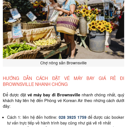
Chợ nông sản Brownsville
HƯỚNG DẪN CÁCH ĐẶT VÉ MÁY BAY GIÁ RẺ ĐI
BROWNSVILLE NHANH CHÓNG
Để được đặt
vé máy bay đi Brownsville
nhanh chóng nhất, quý
khách hãy liên hệ đến Phòng vé Korean Air theo những cách dưới
đây:
Cách 1: liên hệ đến hotline:
028 3925 1759
để được các booker
tư vấn trực tiếp về hành trình bay cũng như giá vẻ rẻ nhất