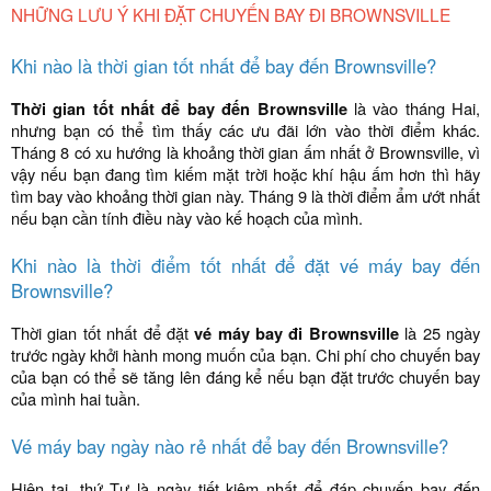
NHỮNG LƯU Ý KHI ĐẶT CHUYẾN BAY ĐI BROWNSVILLE
Khi nào là thời gian tốt nhất để bay đến Brownsville?
Thời gian tốt nhất để bay đến Brownsville
là vào tháng Hai,
nhưng bạn có thể tìm thấy các ưu đãi lớn vào thời điểm khác.
Tháng 8 có xu hướng là khoảng thời gian ấm nhất ở Brownsville, vì
vậy nếu bạn đang tìm kiếm mặt trời hoặc khí hậu ấm hơn thì hãy
tìm bay vào khoảng thời gian này. Tháng 9 là thời điểm ẩm ướt nhất
nếu bạn cần tính điều này vào kế hoạch của mình.
Khi nào là thời điểm tốt nhất để đặt vé máy bay đến
Brownsville?
Thời gian tốt nhất để đặt
vé máy bay đi Brownsville
là 25 ngày
trước ngày khởi hành mong muốn của bạn. Chi phí cho chuyến bay
của bạn có thể sẽ tăng lên đáng kể nếu bạn đặt trước chuyến bay
của mình hai tuần.
Vé máy bay ngày nào rẻ nhất để bay đến Brownsville?
Hiện tại, thứ Tư là ngày tiết kiệm nhất để đáp chuyến bay đến