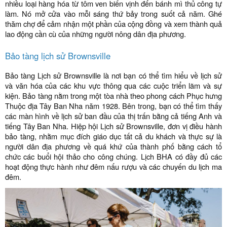
nhiều loại hàng hóa từ tôm ven biển vịnh đến bánh mì thủ công tự
làm. Nó mở cửa vào mỗi sáng thứ bảy trong suốt cả năm. Ghé
thăm chợ để cảm nhận một phần của cộng đồng và xem thành quả
lao động cần cù của những người nông dân địa phương.
Bảo tàng lịch sử Brownsville
Bảo tàng Lịch sử Brownsville là nơi bạn có thể tìm hiểu về lịch sử
và văn hóa của các khu vực thông qua các cuộc triển lãm và sự
kiện. Bảo tàng nằm trong một tòa nhà theo phong cách Phục hưng
Thuộc địa Tây Ban Nha năm 1928. Bên trong, bạn có thể tìm thấy
các màn hình về lịch sử ban đầu của thị trấn bằng cả tiếng Anh và
tiếng Tây Ban Nha. Hiệp hội Lịch sử Brownsville, đơn vị điều hành
bảo tàng, nhằm mục đích giáo dục tất cả du khách và thực sự là
người dân địa phương về quá khứ của thành phố bằng cách tổ
chức các buổi hội thảo cho công chúng. Lịch BHA có đầy đủ các
hoạt động thực hành như đêm nấu rượu và các chuyến du lịch ma
đêm.