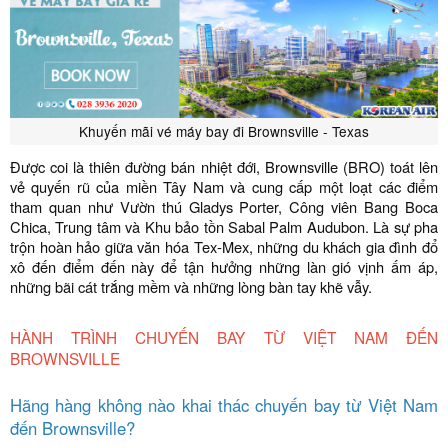
Khuyến mãi vé máy bay đi Brownsville - Texas
Được coi là thiên đường bán nhiệt đới, Brownsville (BRO) toát lên
vẻ quyến rũ của miền Tây Nam và cung cấp một loạt các điểm
tham quan như Vườn thú Gladys Porter, Công viên Bang Boca
Chica, Trung tâm và Khu bảo tồn Sabal Palm Audubon. Là sự pha
trộn hoàn hảo giữa văn hóa Tex-Mex, những du khách gia đình đổ
xô đến điểm đến này để tận hưởng những làn gió vịnh ấm áp,
những bãi cát trắng mềm và những lòng bàn tay khẽ vẫy.
HÀNH TRÌNH CHUYẾN BAY TỪ VIỆT NAM ĐẾN
BROWNSVILLE
Hãng hàng không nào khai thác chuyến bay từ Việt Nam
đến Brownsville?