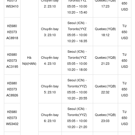
KE073
Chuyến bay
Toronto(YYZ
Quebec(YQB)
650
WS3410
2: 23:10
05:05 – 10:00
17:23
USD
10:20 – 15:40
Seoul (ICN) -
KE680
Từ
Chuyến bay
Toronto(YYZ
Quebec(YQB)
KE073
650
3: 23:10
05:05 – 10:00
18:12
AC8918
USD
10:20 – 16:35
Seoul (ICN) -
KE680
Từ
Hà
Chuyến bay
Toronto(YYZ
Quebec(YQB)
KE073
650
Nội(HAN)
4: 23:10
05:05 – 10:00
21:23
AC3195
USD
10:20 – 18:00
Seoul (ICN) -
KE680
Từ
Chuyến bay
Toronto(YYZ)
Quebec(YQB)
KE073
650
5: 23:10
05:05 – 10:00
22:32
AC8926
USD
10:20 – 20:55
Seoul (ICN) -
KE680
Từ
Chuyến bay
Toronto(YYZ)
Quebec(YQB)
KE073
650
6: 23:10
05:05 – 10:00
23:03
WS3402
USD
10:20 – 21:20