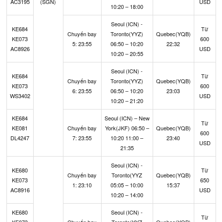
AC3195
(SGN)
USD
10:20 – 18:00
Seoul (ICN) -
KE684
Từ
Chuyến bay
Toronto(YYZ)
Quebec(YQB)
KE073
600
5: 23:55
06:50 – 10:20
22:32
AC8926
USD
10:20 – 20:55
Seoul (ICN) -
KE684
Từ
Chuyến bay
Toronto(YYZ)
Quebec(YQB)
KE073
600
6: 23:55
06:50 – 10:20
23:03
WS3402
USD
10:20 – 21:20
KE684
Seoul (ICN) – New
Từ
KE081
Chuyến bay
York(JKF) 06:50 –
Quebec(YQB)
600
DL4247
7: 23:55
10:20 11:00 –
23:40
USD
21:35
Seoul (ICN) -
KE680
Từ
Chuyến bay
Toronto(YYZ
Quebec(YQB)
KE073
650
1: 23:10
05:05 – 10:00
15:37
AC8916
USD
10:20 – 14:00
KE680
Seoul (ICN) -
Từ