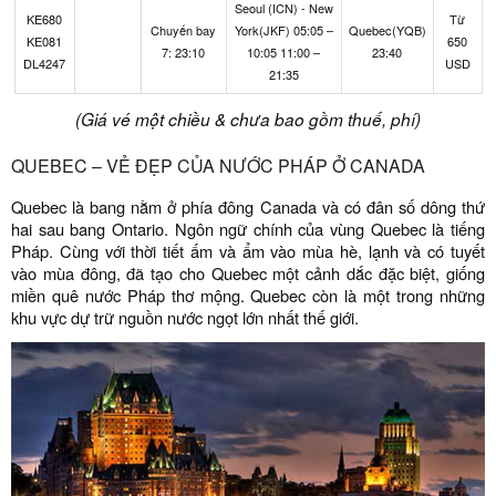
Seoul (ICN) - New
KE680
Từ
Chuyến bay
York(JKF) 05:05 –
Quebec(YQB)
KE081
650
7: 23:10
10:05 11:00 –
23:40
DL4247
USD
21:35
(Giá vé một chiều & chưa bao gồm thuế, phí)
QUEBEC – VẺ ĐẸP CỦA NƯỚC PHÁP Ở CANADA
Quebec là bang nằm ở phía đông Canada và có đân số dông thứ
hai sau bang Ontario. Ngôn ngữ chính của vùng Quebec là tiếng
Pháp. Cùng với thời tiết ấm và ẩm vào mùa hè, lạnh và có tuyết
vào mùa đông, đã tạo cho Quebec một cảnh dắc đặc biệt, giống
miền quê nước Pháp thơ mộng. Quebec còn là một trong những
khu vực dự trữ nguồn nước ngọt lớn nhất thế giới.