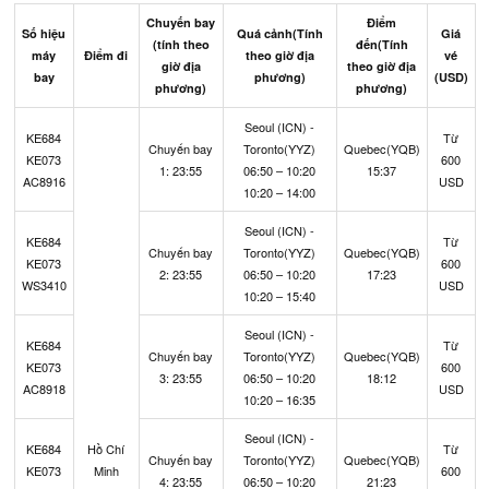
Chuyến bay
Điểm
Số hiệu
Quá cảnh
(Tính
Giá
(tính theo
đến
(Tính
máy
Điểm đi
theo giờ địa
vé
giờ địa
theo giờ địa
bay
phương)
(USD)
phương)
phương)
Seoul (ICN) -
KE684
Từ
Chuyến bay
Toronto(YYZ)
Quebec(YQB)
KE073
600
1: 23:55
06:50 – 10:20
15:37
AC8916
USD
10:20 – 14:00
Seoul (ICN) -
KE684
Từ
Chuyến bay
Toronto(YYZ)
Quebec(YQB)
KE073
600
2: 23:55
06:50 – 10:20
17:23
WS3410
USD
10:20 – 15:40
Seoul (ICN) -
KE684
Từ
Chuyến bay
Toronto(YYZ)
Quebec(YQB)
KE073
600
3: 23:55
06:50 – 10:20
18:12
AC8918
USD
10:20 – 16:35
Seoul (ICN) -
KE684
Hồ Chí
Từ
Chuyến bay
Toronto(YYZ)
Quebec(YQB)
KE073
Minh
600
4: 23:55
06:50 – 10:20
21:23