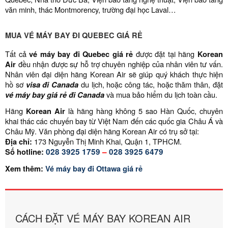
văn minh, thác Montmorency, trường đại học Laval…
MUA VÉ MÁY BAY ĐI QUEBEC GIÁ RẺ
Tất cả
vé máy bay đi Quebec
giá rẻ
được đặt tại hãng
Korean
Air
đều nhận được sự hỗ trợ chuyên nghiệp của nhân viên tư vấn.
Nhân viên đại diện hãng Korean Air sẽ giúp quý khách thực hiện
hồ sơ
visa đi Canada
du lịch, hoặc công tác, hoặc thăm thân, đặt
vé máy bay giá rẻ đi Canada
và mua bảo hiểm du lịch toàn cầu.
Hãng
Korean Air
là hãng hàng không 5 sao Hàn Quốc, chuyên
khai thác các chuyến bay từ Việt Nam đến các quốc gia Châu Á và
Châu Mỹ. Văn phòng đại diện hãng Korean Air có trụ sở tại:
Địa chỉ:
173 Nguyễn Thị Minh Khai, Quận 1, TPHCM.
Số hotline:
028 3925 1759
–
028 3925 6479
Xem thêm:
Vé máy bay đi Ottawa giá rẻ
CÁCH ĐẶT VÉ MÁY BAY KOREAN AIR