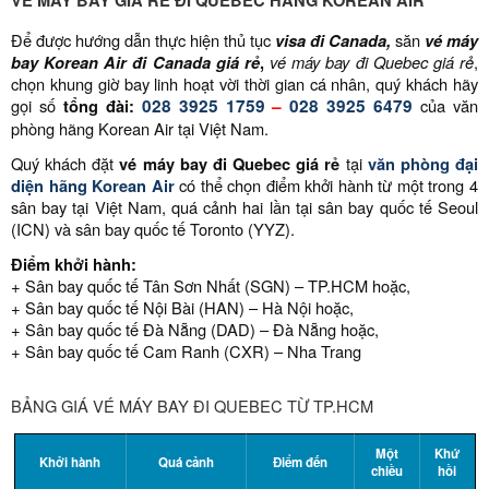
Để được hướng dẫn thực hiện thủ tục
visa đi Canada,
săn
vé máy
bay Korean Air đi Canada
giá rẻ
,
vé máy bay đi Quebec
giá rẻ
,
chọn khung giờ bay linh hoạt vời thời gian cá nhân, quý khách hãy
gọi số
tổng đài:
028 3925 1759
–
028 3925 6479
của văn
phòng hãng Korean Air tại Việt Nam.
Quý khách đặt
vé máy bay đi Quebec
giá rẻ
tại
văn phòng đại
diện hãng Korean Air
có thể chọn điểm khởi hành từ một trong 4
sân bay tại Việt Nam, quá cảnh hai lần tại sân bay quốc tế Seoul
(ICN) và sân bay quốc tế Toronto (YYZ).
Điểm khởi hành:
+ Sân bay quốc tế Tân Sơn Nhất (SGN) – TP.HCM hoặc,
+ Sân bay quốc tế Nội Bài (HAN) – Hà Nội hoặc,
+ Sân bay quốc tế Đà Nẵng (DAD) – Đà Nẵng hoặc,
+ Sân bay quốc tế Cam Ranh (CXR) – Nha Trang
BẢNG GIÁ VÉ MÁY BAY ĐI QUEBEC TỪ TP.HCM
Một
Khứ
Khởi hành
Quá cảnh
Điểm đến
chiều
hồi