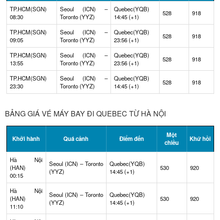
TP.HCM(SGN)
Seoul (ICN) –
Quebec(YQB)
528
918
08:30
Toronto (YYZ)
14:45 (+1)
TP.HCM(SGN)
Seoul (ICN) –
Quebec(YQB)
528
918
09:05
Toronto (YYZ)
23:56 (+1)
TP.HCM(SGN)
Seoul (ICN) –
Quebec(YQB)
528
918
13:55
Toronto (YYZ)
23:56 (+1)
TP.HCM(SGN)
Seoul (ICN) –
Quebec(YQB)
528
918
23:30
Toronto (YYZ)
14:45 (+1)
BẢNG GIÁ VÉ MÁY BAY ĐI QUEBEC TỪ HÀ NỘI
Một
Khởi hành
Quá cảnh
Điểm đến
Khứ hồi
chiều
Hà Nội
Seoul (ICN) – Toronto
Quebec(YQB)
(HAN)
530
920
(YYZ)
14:45 (+1)
00:15
Hà Nội
Seoul (ICN) – Toronto
Quebec(YQB)
(HAN)
530
920
(YYZ)
14:45 (+1)
11:10