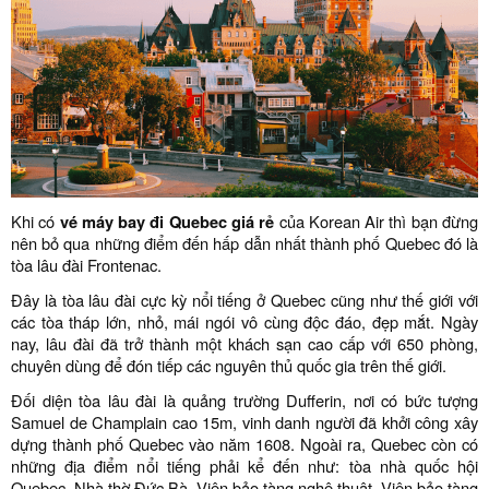
Khi có
vé máy bay đi Quebec giá rẻ
của Korean Air thì bạn đừng
nên bỏ qua những điểm đến hấp dẫn nhất thành phố Quebec đó là
tòa lâu đài Frontenac.
Đây là tòa lâu đài cực kỳ nổi tiếng ở Quebec cũng như thế giới với
các tòa tháp lớn, nhỏ, mái ngói vô cùng độc đáo, đẹp mắt. Ngày
nay, lâu đài đã trở thành một khách sạn cao cấp với 650 phòng,
chuyên dùng để đón tiếp các nguyên thủ quốc gia trên thế giới.
Đối diện tòa lâu đài là quảng trường Dufferin, nơi có bức tượng
Samuel de Champlain cao 15m, vinh danh người đã khởi công xây
dựng thành phố Quebec vào năm 1608. Ngoài ra, Quebec còn có
những địa điểm nổi tiếng phải kể đến như: tòa nhà quốc hội
Quebec, Nhà thờ Đức Bà, Viện bảo tàng nghệ thuật, Viện bảo tàng