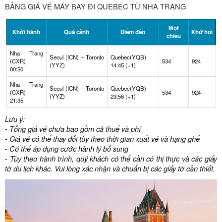
BẢNG GIÁ VÉ MÁY BAY ĐI QUEBEC TỪ NHA TRANG
Một
Khởi hành
Quá cảnh
Điểm đến
Khứ hồi
chiều
Nha Trang
Seoul (ICN) – Toronto
Quebec(YQB)
(CXR)
534
924
(YYZ)
14:45 (+1)
00:50
Nha Trang
Seoul (ICN) – Toronto
Quebec(YQB)
(CXR)
534
924
(YYZ)
23:56 (+1)
21:35
Lưu ý:
- Tổng giá vé chưa bao gồm cả thuế và phí
- Giá vé có thể thay đổi tùy theo thời gian xuất vé và hạng ghế
- Có thế áp dụng cước hành lý bổ sung
- Tùy theo hành trình, quý khách có thể cần có thị thực và các giấy
tờ du lịch khác. Vui lòng xác nhận và chuẩn bị các giấy tờ cần thiết.