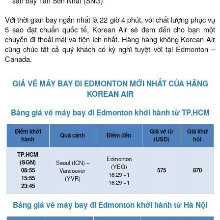
sân bay Tân Sơn Nhất (SNG)
Với thời gian bay ngắn nhất là 22 giờ 4 phút, với chất lượng phục vụ
5 sao đạt chuẩn quốc tế, Korean Air sẽ đem đến cho bạn một
chuyến đi thoải mái và tiện ích nhất. Hãng hàng không Korean Air
cũng chúc tất cả quý khách có kỳ nghĩ tuyệt vời tại Edmonton –
Canada.
GIÁ VÉ MÁY BAY ĐI EDMONTON MỚI NHẤT CỦA HÃNG
KOREAN AIR
Bảng giá vé máy bay đi Edmonton khởi hành từ TP.HCM
Điểm khởi
Giá vé từ
Giá khứ
Quá cảnh
Điểm đến
hành
(USD)
hồi
TP.HCM
Edmonton
(SGN)
Seoul (ICN) –
(YEG)
08:55
575
870
Vancouver
16:29 +1
15:55
(YVR)
16:29 +1
23:45
Bảng giá vé máy bay đi Edmonton khởi hành từ Hà Nội