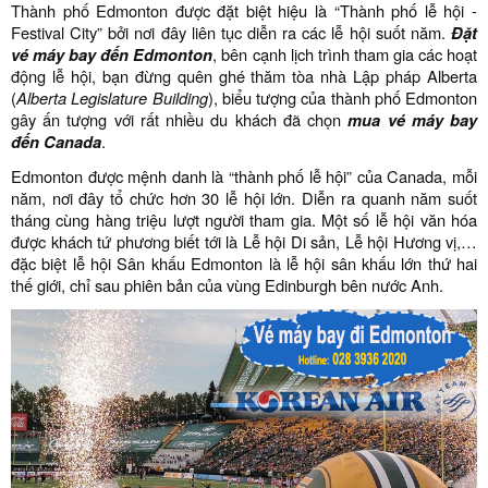
Thành phố Edmonton được đặt biệt hiệu là “Thành phố lễ hội -
Festival City” bởi nơi đây liên tục diễn ra các lễ hội suốt năm.
Đặt
vé máy bay đến Edmonton
, bên cạnh lịch trình tham gia các hoạt
động lễ hội, bạn đừng quên ghé thăm tòa nhà Lập pháp Alberta
(
Alberta Legislature Building
), biểu tượng của thành phố Edmonton
gây ấn tượng với rất nhiều du khách đã chọn
mua vé máy bay
đến Canada
.
Edmonton được mệnh danh là “thành phố lễ hội” của Canada, mỗi
năm, nơi đây tổ chức hơn 30 lễ hội lớn. Diễn ra quanh năm suốt
tháng cùng hàng triệu lượt người tham gia. Một số lễ hội văn hóa
được khách tứ phương biết tới là Lễ hội Di sản, Lễ hội Hương vị,…
đặc biệt lễ hội Sân khấu Edmonton là lễ hội sân khấu lớn thứ hai
thế giới, chỉ sau phiên bản của vùng Edinburgh bên nước Anh.