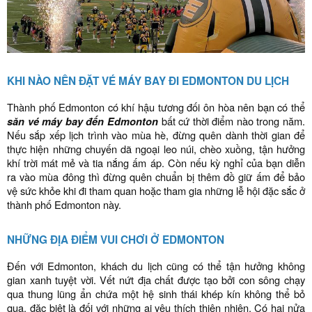
KHI NÀO NÊN ĐẶT VÉ MÁY BAY ĐI EDMONTON DU LỊCH
Thành phố Edmonton có khí hậu tương đối ôn hòa nên bạn có thể
săn vé máy bay đến Edmonton
bất cứ thời điểm nào trong năm.
Nếu sắp xếp lịch trình vào mùa hè, đừng quên dành thời gian để
thực hiện những chuyến dã ngoại leo núi, chèo xuồng, tận hưởng
khí trời mát mẻ và tia nắng ấm áp. Còn nếu kỳ nghỉ của bạn diễn
ra vào mùa đông thì đừng quên chuẩn bị thêm đồ giữ ấm để bảo
vệ sức khỏe khi đi tham quan hoặc tham gia những lễ hội đặc sắc ở
thành phố Edmonton này.
NHỮNG ĐỊA ĐIỂM VUI CHƠI Ở EDMONTON
Đến với Edmonton, khách du lịch cũng có thể tận hưởng không
gian xanh tuyệt vời. Vết nứt địa chất được tạo bởi con sông chạy
qua thung lũng ẩn chứa một hệ sinh thái khép kín không thể bỏ
qua, đặc biệt là đối với những ai yêu thích thiên nhiên. Có hai nửa