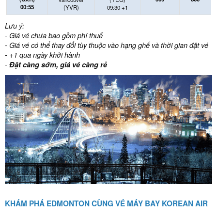
00:55
(YVR)
09:30 +1
Lưu ý:
- Giá vé chưa bao gồm phí thuế
- Giá vé có thể thay đổi tùy thuộc vào hạng ghế và thời gian đặt vé
- +1 qua ngày khởi hành
-
Đặt càng sớm, giá vé càng rẻ
KHÁM PHÁ EDMONTON CÙNG VÉ MÁY BAY KOREAN AIR