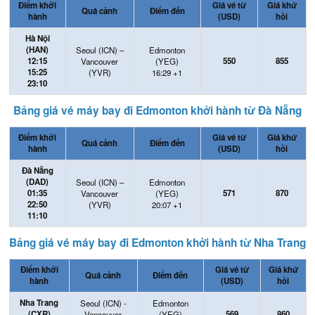
Điểm khởi
Giá vé từ
Giá khứ
Quá cảnh
Điểm đến
hành
(USD)
hồi
Hà Nội
(HAN)
Seoul (ICN) –
Edmonton
12:15
550
855
Vancouver
(YEG)
15:25
(YVR)
16:29 +1
23:10
Bảng giá vé máy bay đi Edmonton khởi hành từ Đà Nẵng
Điểm khởi
Giá vé từ
Giá khứ
Quá cảnh
Điểm đến
hành
(USD)
hồi
Đà Nẵng
(DAD)
Seoul (ICN) –
Edmonton
01:35
571
870
Vancouver
(YEG)
22:50
(YVR)
20:07 +1
11:10
Bảng giá vé máy bay đi Edmonton khởi hành từ Nha Trang
Điểm khởi
Giá vé từ
Giá khứ
Quá cảnh
Điểm đến
hành
(USD)
hồi
Nha Trang
Seoul (ICN) -
Edmonton
(CXR)
569
860
Vancouver
(YEG)