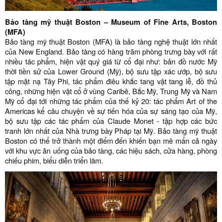
Bảo tàng mỹ thuật Boston
– Museum of Fine Arts, Boston
(MFA)
Bảo tàng mỹ thuật Boston (MFA) là bảo tàng nghệ thuật lớn nhất
của New England. Bảo tàng có hàng trăm phòng trưng bày với rất
nhiều tác phẩm, hiện vật quý giá từ cổ đại như: bản đồ nước Mỹ
thời tiền sử của Lower Ground (Mỹ), bộ sưu tập xác ướp, bộ sưu
tập mặt nạ Tây Phi, tác phẩm điêu khắc tang vật tang lễ, đồ thủ
công, những hiện vật cổ ở vùng Caribê, Bắc Mỹ, Trung Mỹ và Nam
Mỹ cổ đại tới những tác phẩm của thế kỷ 20: tác phẩm Art of the
Americas kể câu chuyện về sự tiến hóa của sự sáng tạo của Mỹ,
bộ sưu tập các tác phẩm của Claude Monet - tập hợp các bức
tranh lớn nhất của Nhà trưng bày Pháp tại Mỹ. Bảo tàng mỹ thuật
Boston có thể trở thành một điểm đến khiến bạn mê mẩn cả ngày
với khu vực ăn uống của bảo tàng, các hiệu sách, cửa hàng, phòng
chiếu phim, biểu diễn triển lãm.