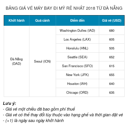
BẢNG GIÁ VÉ MÁY BAY ĐI MỸ RẺ NHẤT 2018 TỪ ĐÀ NẴNG
Khởi hành
Quá cảnh
Điểm đến
Giá vé (USD)
Washington Dulles (IAD)
680
Los Angeles (LAX)
605
Honolulu (HNL)
505
Seattle (SEA)
652
Đà Nẵng
Seoul (ICN)
(DAD)
San Francisco (SFO)
615
New York (JFK)
655
Houston (IAH)
640
Chicago (ORD)
635
Lưu ý:
- Giá vé một chiều đã bao gồm phí thuế
- Giá vé có thể thay đổi tùy thuộc vào hạng ghế và thời gian đặt vé
- (+1) là ngày sau ngày khởi hành