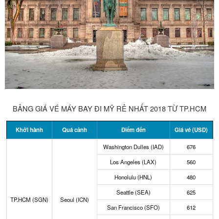
BẢNG GIÁ VÉ MÁY BAY ĐI MỸ RẺ NHẤT 2018 TỪ TP.HCM
Khởi hành
Quá cảnh
Điểm đến
Giá vé (USD)
Washington Dulles (IAD)
676
Los Angeles (LAX)
560
Honolulu (HNL)
480
Seattle (SEA)
625
TP.HCM (SGN)
Seoul (ICN)
San Francisco (SFO)
612