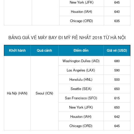
New York (JFK)
645
Houston (IAH)
640
Chicago (ORD)
635
BẢNG GIÁ VÉ MÁY BAY ĐI MỸ RẺ NHẤT 2018 TỪ HÀ NỘI
Khởi hành
Quá cảnh
Điểm đến
Giá vé (USD)
Washington Dulles (IAD)
680
Los Angeles (LAX)
590
Honolulu (HNL)
500
Seattle (SEA)
650
Hà Nội (HAN)
Seoul (ICN)
San Francisco (SFO)
615
New York (JFK)
650
Houston (IAH)
642
Chicago (ORD)
645