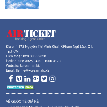
Địa chỉ: 173 Nguyễn Thị Minh Khai, P.Phạm Ngũ Lão, Q1,
Tp.HCM
Điện thoại:
028 3936 2020
Hotline:
028 3925 6479
-
1900 3173
Website: korean-air.biz
Email: lienhe@korean-air.biz
VÉ QUỐC TẾ GIÁ RẺ
Vé máy bay đi Mỹ giá rẻ
→ Giá vé máy bay đi Mỹ