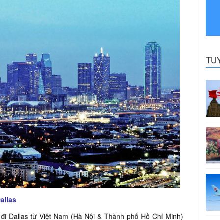
TU
allas
 đi Dallas từ Việt Nam (Hà Nội & Thành phố Hồ Chí Minh)