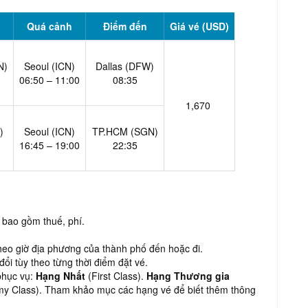
Quá cảnh
Điểm đến
Giá vé (USD)
N)
Seoul (ICN)
Dallas (DFW)
06:50 – 11:00
08:35
1,670
)
Seoul (ICN)
TP.HCM (SGN)
16:45 – 19:00
22:35
 bao gồm thuế, phí.
heo giờ địa phương của thành phố đến hoặc đi.
đổi tùy theo từng thời điểm đặt vé.
phục vụ:
Hạng Nhất
(First Class).
Hạng Thương gia
y Class). Tham khảo mục các hạng vé để biết thêm thông