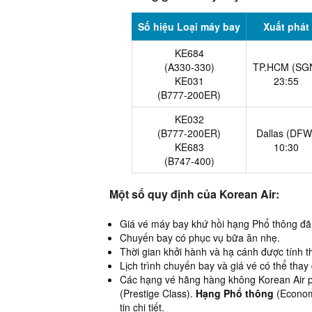
Số hiệu Loại máy bay
Xuất phát
KE684
(A330-330)
TP.HCM (SG
KE031
23:55
(B777-200ER)
KE032
(B777-200ER)
Dallas (DFW
KE683
10:30
(B747-400)
Một số quy định của Korean Air:
Giá vé máy bay khứ hồi hạng Phổ thông đã
Chuyến bay có phục vụ bữa ăn nhẹ.
Thời gian khởi hành và hạ cánh được tính t
Lịch trình chuyến bay và giá vé có thể thay 
Các hạng vé hãng hàng không Korean Air 
(Prestige Class).
Hạng Phổ thông
(Econom
tin chi tiết.