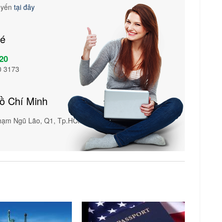
tuyến
tại đây
vé
20
0 3173
Hồ Chí Minh
Phạm Ngũ Lão, Q1, Tp.HCM