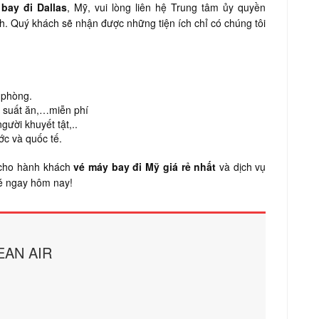
bay đi Dallas
, Mỹ, vui lòng liên hệ Trung tâm ủy quyền
h. Quý khách sẽ nhận được những tiện ích chỉ có chúng tôi
n phòng.
t suất ăn,…miễn phí
gười khuyết tật,..
ớc và quốc tế.
 cho hành khách
vé máy bay đi Mỹ giá rẻ nhất
và dịch vụ
vé ngay hôm nay!
EAN AIR