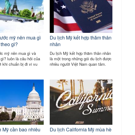
nước mỹ nên mua gì
Du lịch Mỹ kết hợp thăm thân
theo gì?
nhân
ớc mỹ nên mua gì và
Du lịch Mỹ kết hợp thăm thân nhân
gì? luôn là câu hỏi của
là một trong những gói du lịch được
 khi chuẩn bị đi vi vu
nhiều người Việt Nam quan tâm.
ỹ. Mỹ là một trong những
Chuyến du lịch thăm người thân
hu hút khách
này thông thường sẽ dễ xin visa và
đặt vé máy bay đi Mỹ hơn, vì trong
quá trình làm thủ tục, bạn đã được
sự bảo lãnh từ chính người thân
của mình tại nước Mỹ.
ch Mỹ cần bao nhiêu
Du lịch California Mỹ mùa hè