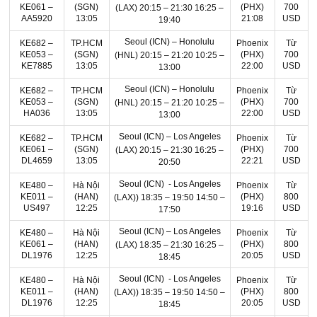
KE061 –
(SGN)
(PHX)
700
(LAX)
20:15 – 21:30
16:25 –
AA5920
13:05
21:08
USD
19:40
Seoul (ICN) – Honolulu
KE682 –
TP.HCM
Phoenix
Từ
KE053 –
(SGN)
(PHX)
700
(HNL)
20:15 – 21:20
10:25 –
KE7885
13:05
22:00
USD
13:00
Seoul (ICN) – Honolulu
KE682 –
TP.HCM
Phoenix
Từ
KE053 –
(SGN)
(PHX)
700
(HNL)
20:15 – 21:20
10:25 –
HA036
13:05
22:00
USD
13:00
Seoul (ICN) – Los Angeles
KE682 –
TP.HCM
Phoenix
Từ
KE061 –
(SGN)
(PHX)
700
(LAX)
20:15 – 21:30
16:25 –
DL4659
13:05
22:21
USD
20:50
Seoul (ICN) - Los Angeles
KE480 –
Hà Nội
Phoenix
Từ
KE011 –
(HAN)
(PHX)
800
(LAX))
18:35 – 19:50
14:50 –
US497
12:25
19:16
USD
17:50
Seoul (ICN) – Los Angeles
KE480 –
Hà Nội
Phoenix
Từ
KE061 –
(HAN)
(PHX)
800
(LAX)
18:35 – 21:30
16:25 –
DL1976
12:25
20:05
USD
18:45
Seoul (ICN) - Los Angeles
KE480 –
Hà Nội
Phoenix
Từ
KE011 –
(HAN)
(PHX)
800
(LAX))
18:35 – 19:50
14:50 –
DL1976
12:25
20:05
USD
18:45