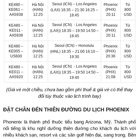
Seoul (ICN) – Los Angeles
KE480 –
Hà Nội
Phoenix
Từ
KE061 –
(HAN)
(PHX)
800
(LAX)
18:35 – 21:30
16:25 –
AA5938
12:25
20:11
USD
18:45
Seoul (ICN) - Los Angeles
KE480 –
Hà Nội
Phoenix
Từ
KE011 -
(HAN)
(PHX)
800
(LAX))
18:35 – 19:50
14:50 –
AA5938
12:25
20:11
USD
18:45
Seoul (ICN) – Honolulu
KE480 –
Hà Nội
Phoenix
Từ
KE005 –
(HAN)
(PHX)
800
(HNL)
18:35 – 21:00
16:10 –
US600
12:25
20:36
USD
19:30
Seoul (ICN) - Los Angeles
KE480 –
Hà Nội
Phoenix
Từ
KE011 –
(HAN)
(PHX)
800
(LAX))
18:35 – 19:50
14:50 –
AA5920
12:25
21:08
USD
19:40
(Giá vé một chiều, chưa bao gồm phí thuế & giá vé có thể thay
đổi tùy thuộc vào lịch trình bay)
ĐẶT CHÂN ĐẾN THIÊN ĐƯỜNG DU LỊCH PHOENIX
Phonenix là thành phố thuộc tiểu bang Arizona, Mỹ. Thành phố
nổi tiếng là khu nghĩ dưỡng thiên đường cho khách du lịch với
nhiều khách sạn, resort và các sân golf hiện đại, sang trọng. Bên