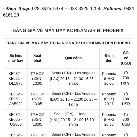
- Điện thoại
: 028 3925 6479 – 028 3925 1759.
Hotlines
: 0984
6161 29
BẢNG GIÁ VÉ MÁY BAY KOREAN AIR ĐI PHOENIX
BẢNG GIÁ VÉ MÁY BAY TỪ HÀ NỘI VÀ TP. HỒ CHÍ MINH ĐẾN PHOENIX
Giá
Số hiệu
Xuất
Điểm
vé
Quá cảnh
máy bay
phát
đến
(USD)
Seoul (ICN) – Los Angeles
Từ
KE682 –
TP.HCM
Phoenix
700
KE061 –
(SGN)
(PHX)
(LAX)
20:15 – 21:30
16:25 –
DL1976
13:05
20:05
USD
18:45
Seoul (ICN) – Los Angeles
KE682 –
TP.HCM
Phoenix
Từ
KE061 –
(SGN)
(PHX)
700
(LAX)
20:15 – 21:30
16:25 –
AA5938
13:05
20:11
USD
18:45
Seoul (ICN) – Honolulu
KE682 –
TP.HCM
Phoenix
Từ
KE005 –
(SGN)
(PHX)
700
(HNL)
20:15 – 21:00
16:10 –
US600
13:05
20:36
USD
19:30
Seoul (ICN) – Los Angeles
KE682 –
TP.HCM
Phoenix
Từ