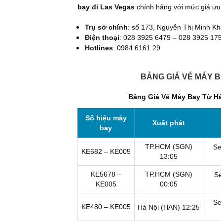
bay đi Las Vegas
chính hãng với mức giá ưu đã
Trụ sở chính
: số 173, Nguyễn Thị Minh Kh
Điện thoại
: 028 3925 6479 – 028 3925 17
Hotlines
: 0984 6161 29
BẢNG GIÁ VÉ MÁY B
Bảng Giá Vé Máy Bay Từ Hà
Số hiệu máy
Xuất phát
bay
TP.HCM (SGN)
Se
KE682 – KE005
13:05
KE5678 –
TP.HCM (SGN)
Se
KE005
00:05
Se
KE480 – KE005
Hà Nội (HAN)
12:25