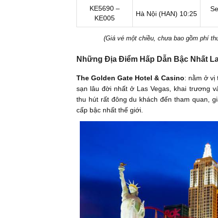
KE5690 –
Se
Hà Nội (HAN)
10:25
KE005
(Giá vé một chiều, chưa bao gồm phí thuế
Những Địa Điểm Hấp Dẫn Bậc Nhất L
The Golden Gate Hotel & Casino
: nằm ở vị
sạn lâu đời nhất ở Las Vegas, khai trương 
thu hút rất đông du khách đến tham quan, giả
cấp bậc nhất thế giới.