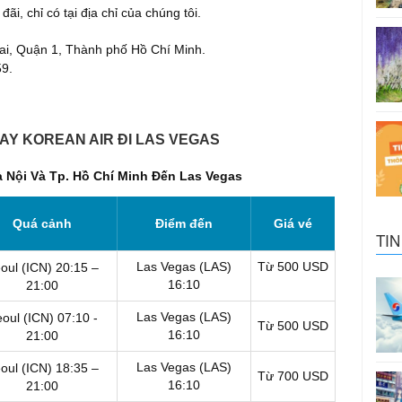
i, chỉ có tại địa chỉ của chúng tôi.
ai, Quận 1, Thành phố Hồ Chí Minh.
59.
AY KOREAN AIR ĐI LAS VEGAS
 Nội Và Tp. Hồ Chí Minh Đến Las Vegas
Quá cảnh
Điểm đến
Giá vé
TIN
Las Vegas (LAS)
Từ 500 USD
oul (ICN)
20:15 –
16:10
21:00
Las Vegas (LAS)
oul (ICN)
07:10 -
Từ 500 USD
16:10
21:00
Las Vegas (LAS)
oul (ICN)
18:35 –
Từ 700 USD
16:10
21:00