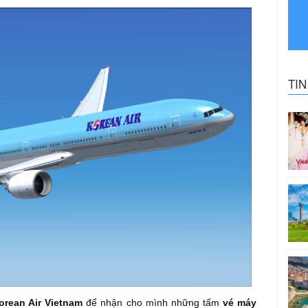
TI
orean Air Vietnam
để nhận cho mình những tấm
vé máy