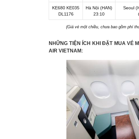
KE680
KE035
Hà Nội (HAN)
Seoul (I
DL1176
23:10
(Giá vé một chiều, chưa bao gồm phí thuế
NHỮNG TIỆN ÍCH KHI ĐẶT MUA VÉ 
AIR VIETNAM: