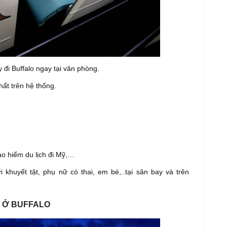
 đi Buffalo ngay tại văn phòng.
hất trên hệ thống.
ảo hiểm du lịch đi Mỹ,…
i khuyết tật, phụ nữ có thai, em bé,..tại sân bay và trên
G Ở BUFFALO