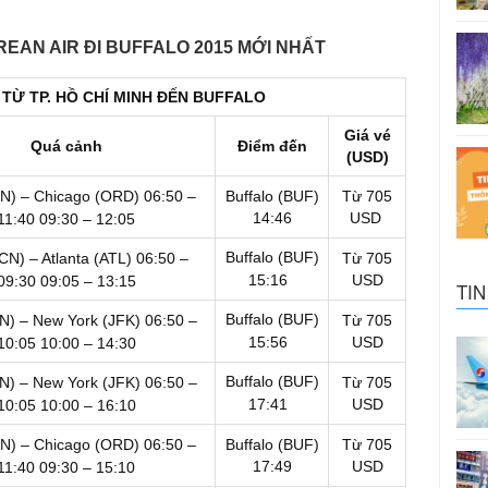
EAN AIR ĐI BUFFALO 2015 MỚI NHẤT
TỪ TP. HỒ CHÍ MINH ĐẾN
BUFFALO
Giá vé
Quá cảnh
Điểm đến
(USD)
CN) – Chicago (ORD)
06:50 –
Buffalo (BUF)
Từ 705
14:46
USD
11:40
09:30 – 12:05
Buffalo (BUF)
CN) – Atlanta (ATL)
06:50 –
Từ 705
15:16
USD
09:30
09:05 – 13:15
TIN
Buffalo (BUF)
CN) – New York (JFK)
06:50 –
Từ 705
15:56
USD
10:05
10:00 – 14:30
Buffalo (BUF)
CN) – New York (JFK)
06:50 –
Từ 705
17:41
USD
10:05
10:00 – 16:10
CN) – Chicago (ORD)
06:50 –
Buffalo (BUF)
Từ 705
17:49
USD
11:40
09:30 – 15:10