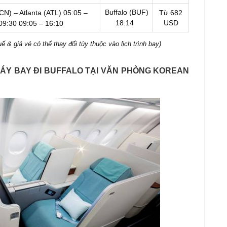
Buffalo (BUF)
CN) – Atlanta (ATL)
05:05 –
Từ 682
18:14
USD
09:30
09:05 – 16:10
 & giá vé có thể thay đổi tùy thuộc vào lịch trình bay)
MÁY BAY ĐI BUFFALO TẠI VĂN PHÒNG KOREAN