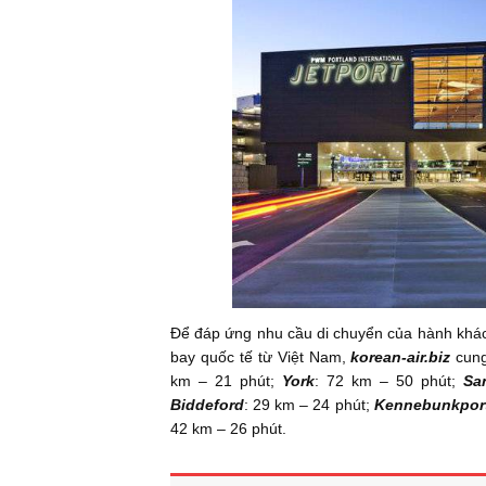
Để đáp ứng nhu cầu di chuyển của hành khác
bay quốc tế từ Việt Nam,
korean-air.biz
cung
km – 21 phút;
York
: 72 km – 50 phút;
Sa
Biddeford
: 29 km – 24 phút;
Kennebunkpor
42 km – 26 phút.