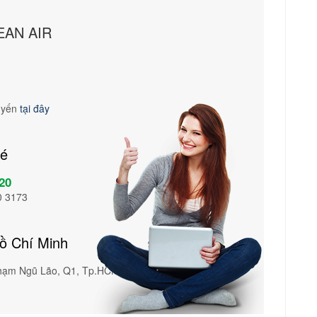
EAN AIR
tuyến
tại đây
vé
20
0 3173
Hồ Chí Minh
Phạm Ngũ Lão, Q1, Tp.HCM