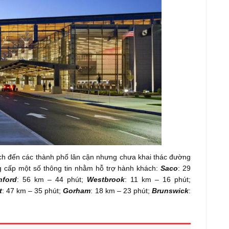
h đến các thành phố lân cận nhưng chưa khai thác đường
 cấp một số thông tin nhằm hỗ trợ hành khách:
Saco
: 29
nford
: 56 km – 44 phút;
Westbrook
: 11 km – 16 phút;
t
: 47 km – 35 phút;
Gorham
: 18 km – 23 phút;
Brunswick
: