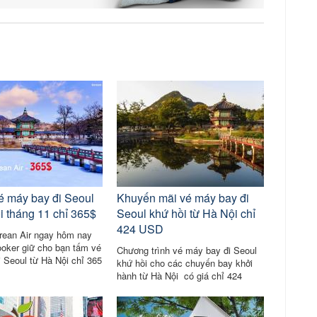
é máy bay đi Seoul
Khuyến mãi vé máy bay đi
i tháng 11 chỉ 365$
Seoul khứ hồi từ Hà Nội chỉ
424 USD
rean Air ngay hôm nay
oker giữ cho bạn tấm vé
Chương trình vé máy bay đi Seoul
 Seoul từ Hà Nội chỉ 365
khứ hồi cho các chuyến bay khởi
ine: 028.3925.6479
hành từ Hà Nội có giá chỉ 424
USD☎️Korean Air: 028.3925.6479