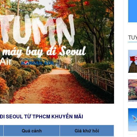
TU
 ĐI SEOUL TỪ TPHCM KHUYẾN MÃI
Quá cảnh
Giá khứ hồi