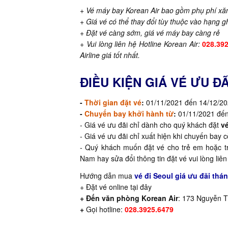
+ Vé máy bay Korean Air bao gồm phụ
phí xă
+ Giá vé có thể thay đổi tùy thuộc vào hạng ghế
+ Đặt vé càng sớm, giá vé máy bay càng rẻ
+ Vui lòng liên hệ Hotline Korean Air:
028.39
Airline giá tốt nhất.
ĐIỀU KIỆN GIÁ VÉ ƯU ĐÃ
-
Thời gian đặt vé
:
01/11/2021 đến 14/12/2
-
Chuyến bay khởi hành từ
:
01/11/2021 đế
- Giá vé ưu đãi chỉ dành cho quý khách đặt
v
- Giá vé ưu đãi chỉ xuất hiện khi chuyến bay 
- Quý khách muốn đặt vé cho trẻ em hoặc trẻ
Nam hay sửa đổi thông tin đặt vé vui lòng li
Hướng dẫn mua
vé đi Seoul giá ưu đãi thá
+
Đặt vé online tại đây
+ Đến văn phòng Korean Air
: 173 Nguyễn T
+
Gọi
hotline:
028.3925.6479