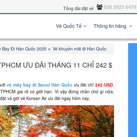
028 3925 6479
Tổng đài đặt vé
Vé Quốc Tế
Thông tin hãng
 Bay Đi Hàn Quốc 2025
Vé khuyến mãi đi Hàn Quốc
TPHCM ƯU ĐÃI THÁNG 11 CHỈ 242 $
 với
vé máy bay đi Seoul Hàn Quốc
ưu đãi chỉ
242 USD
.
 TPHCM giá rẻ có giới hạn. Vì vậy đừng chần chừ gì nữa,
 đặt và giữ vé Korean Air ưu đãi ngay hôm nay.