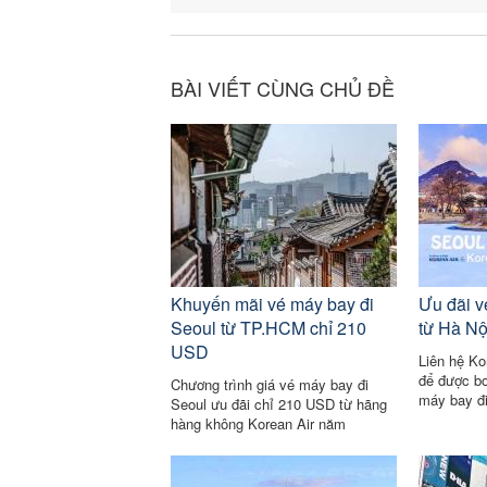
BÀI VIẾT CÙNG CHỦ ĐỀ
Khuyến mãi vé máy bay đi
Ưu đãi v
Seoul từ TP.HCM chỉ 210
từ Hà Nộ
USD
Liên hệ Ko
để được bo
Chương trình giá vé máy bay đi
máy bay đi
Seoul ưu đãi chỉ 210 USD từ hãng
USD☎️Hotl
hàng không Korean Air năm
2018☎️Book vé: 028.3925.6479