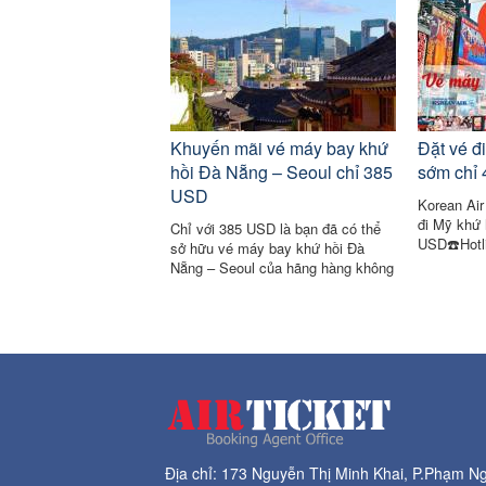
Khuyến mãi vé máy bay khứ
Đặt vé đ
hồi Đà Nẵng – Seoul chỉ 385
sớm chỉ
USD
Korean Air
đi Mỹ khứ 
Chỉ với 385 USD là bạn đã có thể
USD☎️Hotl
sở hữu vé máy bay khứ hồi Đà
Nẵng – Seoul của hãng hàng không
Korean Air. Hãy liên hệ ngay đến
hotline 028 3925 1759 nào!
Địa chỉ: 173 Nguyễn Thị Minh Khai, P.Phạm 