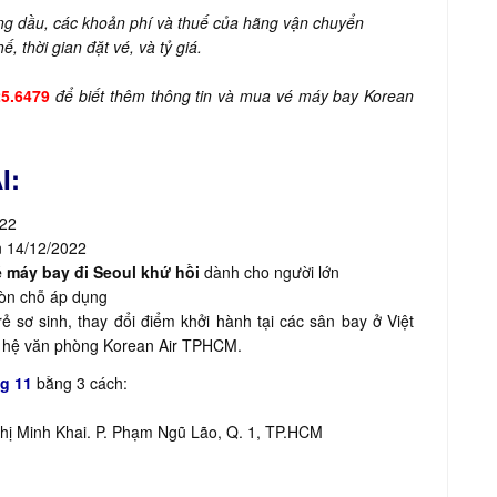
ng dầu, các khoản phí và thuế của hãng vận chuyển
, thời gian đặt vé, và tỷ giá.
25.6479
để biết thêm thông tin và mua vé máy bay Korean
I:
022
n 14/12/2022
é máy bay đi Seoul khứ hồi
dành cho người lớn
còn chỗ áp dụng
 sơ sinh, thay đổi điểm khởi hành tại các sân bay ở Việt
ên hệ văn phòng Korean Air TPHCM.
ng 11
bằng 3 cách:
hị Minh Khai. P. Phạm Ngũ Lão, Q. 1, TP.HCM