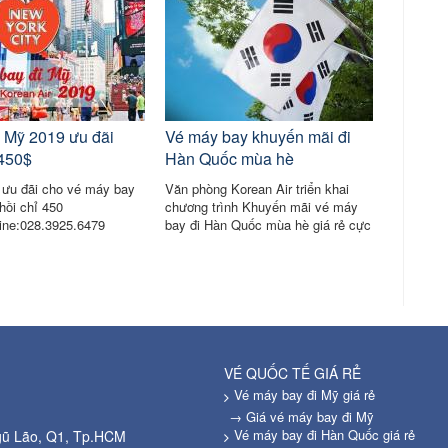
i Mỹ 2019 ưu đãi
Vé máy bay khuyến mãi đi
 450$
Hàn Quốc mùa hè
 ưu đãi cho vé máy bay
Văn phòng Korean Air triển khai
hồi chỉ 450
chương trình Khuyến mãi vé máy
ine:028.3925.6479
bay đi Hàn Quốc mùa hè giá rẻ cực
hot chỉ 260USD!☎️Korean Air:
028.3925.6479
VÉ QUỐC TẾ GIÁ RẺ
Vé máy bay đi Mỹ giá rẻ
→ Giá vé máy bay đi Mỹ
Vé máy bay đi Hàn Quốc giá rẻ
Ngũ Lão, Q1, Tp.HCM