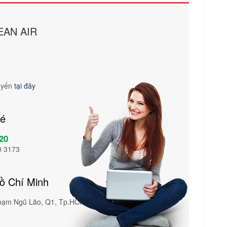
EAN AIR
tuyến
tại đây
vé
20
0 3173
Hồ Chí Minh
Phạm Ngũ Lão, Q1, Tp.HCM