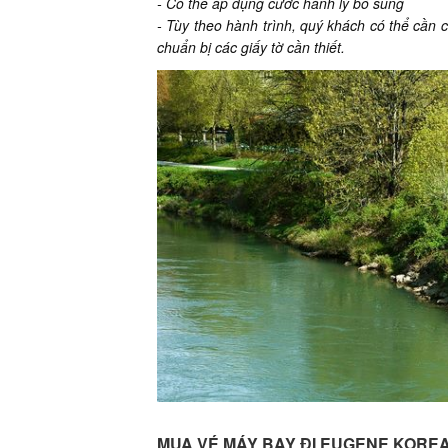
- Có thế áp dụng cước hành lý bổ sung
- Tùy theo hành trình, quý khách có thể cần có
chuẩn bị các giấy tờ cần thiết.
MUA VÉ MÁY BAY ĐI EUGENE KOREAN