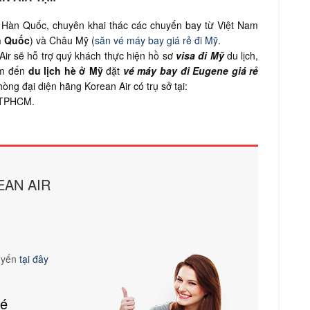
Hàn Quốc, chuyên khai thác các chuyến bay từ Việt Nam
n Quốc
) và Châu Mỹ (
săn vé máy bay giá rẻ đi Mỹ
.
ir sẽ hỗ trợ quý khách thực hiện hồ sơ
visa đi Mỹ
du lịch,
ểm đến
du lịch hè ở Mỹ
đặt
vé máy bay đi
Eugene
giá rẻ
ng đại diện hãng Korean Air có trụ sở tại:
 TPHCM.
EAN AIR
tuyến
tại đây
vé