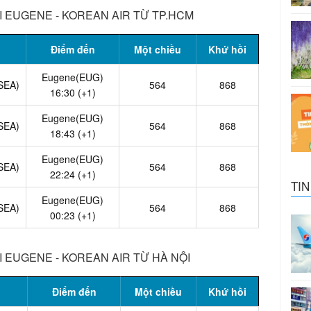
I EUGENE - KOREAN AIR TỪ TP.HCM
Điểm đến
Một chiều
Khứ hồi
Eugene(EUG)
(SEA)
564
868
16:30 (+1)
Eugene(EUG)
(SEA)
564
868
18:43 (+1)
Eugene(EUG)
(SEA)
564
868
22:24 (+1)
TIN
Eugene(EUG)
(SEA)
564
868
00:23 (+1)
I EUGENE - KOREAN AIR TỪ HÀ NỘI
Điểm đến
Một chiều
Khứ hồi