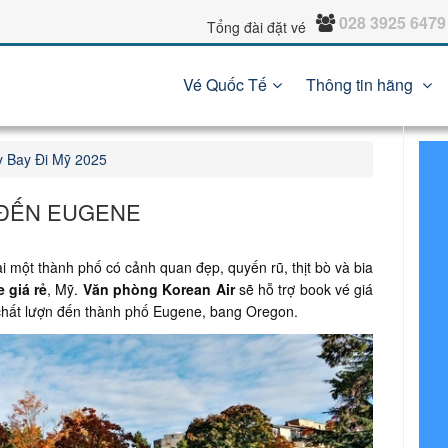
028 3925 6479
Tổng đài đặt vé
Vé Quốc Tế
Thông tin hãng
 Bay Đi Mỹ 2025
Ẻ ĐẾN EUGENE
i một thành phố có cảnh quan đẹp, quyến rũ, thịt bò và bia
e
giá rẻ
, Mỹ.
Văn phòng Korean Air
sẽ hỗ trợ book vé giá
 chất lượn đến thành phố Eugene, bang Oregon.