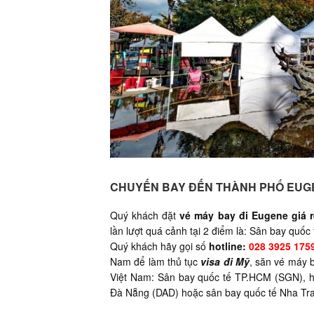
CHUYẾN BAY ĐẾN THÀNH PHỐ EUG
Quý khách đặt
vé máy bay đi
Eugene
giá 
lần lượt quá cảnh tại 2 điểm là: Sân bay quốc
Quý khách hãy gọi số
hotline:
028 3925 175
Nam để làm thủ tục
visa đi Mỹ
, săn vé máy 
Việt Nam: Sân bay quốc tế TP.HCM (SGN), h
Đà Nẵng (DAD) hoặc sân bay quốc tế Nha Tr