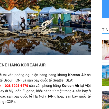
TI
ENE HÃNG KOREAN AIR
rẻ
tại văn phòng đại diện hãng hàng không
Korean Air
sẽ
 tế Seoul (ICN) và sân bay quốc tế Seattle (SEA).
9 – 028 3925 6479
của văn phòng hãng
Korean Air
tại Việt
bay đi Mỹ, đến Eugene, khởi hành từ một trong 4 sân bay ở
oặc sân bay quốc tế Hà Nội (HAN), hoặc sân bay quốc tế
ang (CXR).