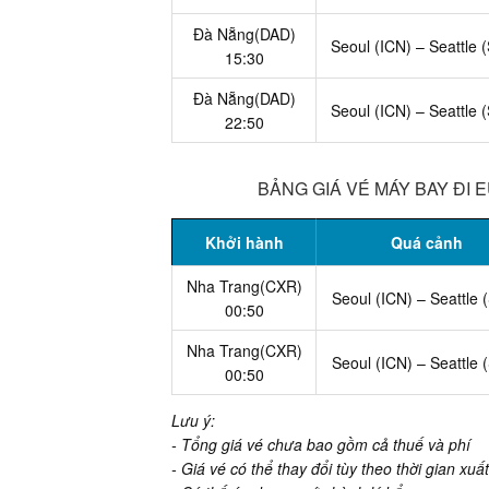
Đà Nẵng(DAD)
Seoul (ICN) – Seattle 
15:30
Đà Nẵng(DAD)
Seoul (ICN) – Seattle 
22:50
BẢNG GIÁ VÉ MÁY BAY ĐI 
Khởi hành
Quá cảnh
Nha Trang(CXR)
Seoul (ICN) – Seattle 
00:50
Nha Trang(CXR)
Seoul (ICN) – Seattle 
00:50
Lưu ý:
- Tổng giá vé chưa bao gồm cả thuế và phí
- Giá vé có thể thay đổi tùy theo thời gian xu