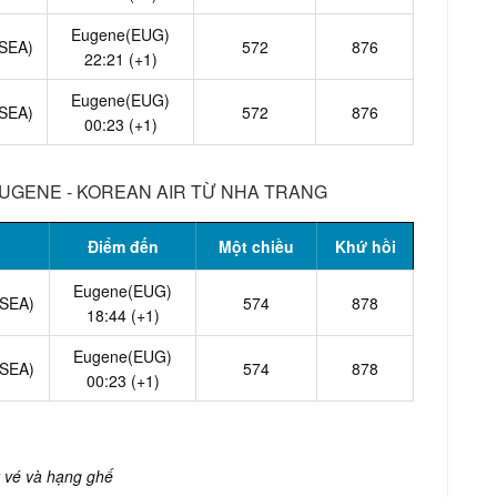
Eugene(EUG)
(SEA)
572
876
22:21 (+1)
Eugene(EUG)
(SEA)
572
876
00:23 (+1)
EUGENE - KOREAN AIR TỪ NHA TRANG
Điểm đến
Một chiều
Khứ hồi
Eugene(EUG)
(SEA)
574
878
18:44 (+1)
Eugene(EUG)
(SEA)
574
878
00:23 (+1)
ất vé và hạng ghế