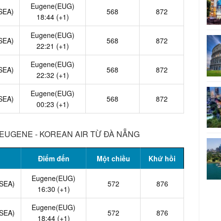
Eugene(EUG)
(SEA)
568
872
18:44 (+1)
Eugene(EUG)
(SEA)
568
872
22:21 (+1)
Eugene(EUG)
(SEA)
568
872
22:32 (+1)
Eugene(EUG)
(SEA)
568
872
00:23 (+1)
 EUGENE - KOREAN AIR TỪ ĐÀ NẴNG
Điểm đến
Một chiều
Khứ hồi
Eugene(EUG)
(SEA)
572
876
16:30 (+1)
Eugene(EUG)
(SEA)
572
876
18:44 (+1)