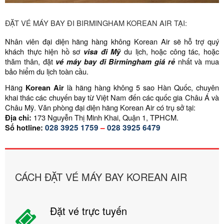
ĐẶT VÉ MÁY BAY ĐI BIRMINGHAM KOREAN AIR TẠI:
Nhân viên đại diện hãng hàng không Korean Air sẽ hỗ trợ quý
khách thực hiện hồ sơ
visa đi Mỹ
du lịch, hoặc công tác, hoặc
thăm thân, đặt
vé máy bay đi Birmingham giá rẻ
nhất và mua
bảo hiểm du lịch toàn cầu.
Hãng
Korean Air
là hãng hàng không 5 sao Hàn Quốc, chuyên
khai thác các chuyến bay từ Việt Nam đến các quốc gia Châu Á và
Châu Mỹ. Văn phòng đại diện hãng Korean Air có trụ sở tại:
Địa chỉ:
173 Nguyễn Thị Minh Khai, Quận 1, TPHCM.
Số hotline:
028 3925 1759
–
028 3925 6479
CÁCH ĐẶT VÉ MÁY BAY KOREAN AIR
Đặt vé trực tuyến