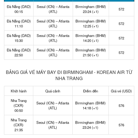
Đà Nẵng (DAD)
Seoul (ICN) – Atlanta
Birmingham (BHM)
572
00:15
(ATL)
23:24 (+1)
Đà Nẵng (DAD)
Seoul (ICN) – Atlanta
Birmingham (BHM)
572
11:10
(ATL)
12:25 (+1)
Đà Nẵng (DAD)
Seoul (ICN) – Atlanta
Birmingham (BHM)
572
15:30
(ATL)
14:20 (+1)
Đà Nẵng (DAD)
Seoul (ICN) – Atlanta
Birmingham (BHM)
572
22:50
(ATL)
21:50 (+1)
BẢNG GIÁ VÉ MÁY BAY ĐI BIRMINGHAM - KOREAN AIR TỪ
NHA TRANG
Khởi hành
Quá cảnh
Điểm đến
Giá vé (USD)
Nha Trang
Seoul (ICN) – Atlanta
Birmingham (BHM)
(CXR)
576
(ATL)
14:18 (+1)
00:50
Nha Trang
Seoul (ICN) – Atlanta
Birmingham (BHM)
(CXR)
576
(ATL)
23:24 (+1)
21:35