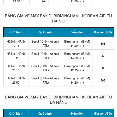
23:30
(ATL)
21:50 (+1)
BẢNG GIÁ VÉ MÁY BAY ĐI BIRMINGHAM - KOREAN AIR TỪ
HÀ NỘI
Khởi hành
Quá cảnh
Điểm đến
Giá vé (USD)
Hà Nội (HAN)
Seoul (ICN) – Atlanta
Birmingham (BHM)
568
12:15
(ATL)
14:20 (+1)
Hà Nội (HAN)
Seoul (ICN) – Atlanta
Birmingham (BHM)
568
15:25
(ATL)
14:20 (+1)
Hà Nội (HAN)
Seoul (ICN) – Atlanta
Birmingham (BHM)
568
23:10
(ATL)
12:25 (+1)
Hà Nội (HAN)
Seoul (ICN) – Atlanta
Birmingham (BHM)
568
23:50
(ATL)
14:20 (+1)
BẢNG GIÁ VÉ MÁY BAY ĐI BIRMINGHAM - KOREAN AIR TỪ
ĐÀ NẴNG
Khởi hành
Quá cảnh
Điểm đến
Giá vé (USD)