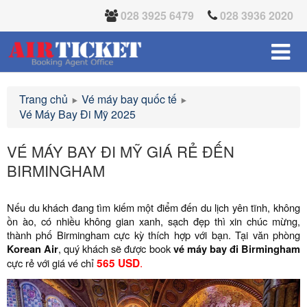
028 3925 6479
028 3936 2020
Trang chủ
Vé máy bay quốc tế
Vé Máy Bay Đi Mỹ 2025
VÉ MÁY BAY ĐI MỸ GIÁ RẺ ĐẾN
BIRMINGHAM
Nếu du khách đang tìm kiếm một điểm đến du lịch yên tĩnh, không
ồn ào, có nhiều không gian xanh, sạch đẹp thì xin chúc mừng,
thành phố Birmingham cực kỳ thích hợp với bạn. Tại văn phòng
Korean Air
, quý khách sẽ được book
vé máy bay đi Birmingham
.
cực rẻ với giá vé chỉ
565 USD