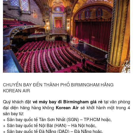
CHUYẾN BAY ĐẾN THÀNH PHỐ BIRMINGHAM HÃNG
KOREAN AIR
Quý khách đặt
vé máy bay đi Birmingham giá rẻ
tại văn phòng
đại diện hãng hàng không
Korean Air
sẽ khởi hành một trong 4
sân bay từ:
+ Sân bay quốc tế Tân Sơn Nhất (SGN) – TP.HCM hoặc,
+ Sân bay quốc tế Nội Bài (HAN) – Hà Nội hoặc,
+ Sân bay quốc tế Đà Nẵng (DAD) – Đà Nẵng hoặc,