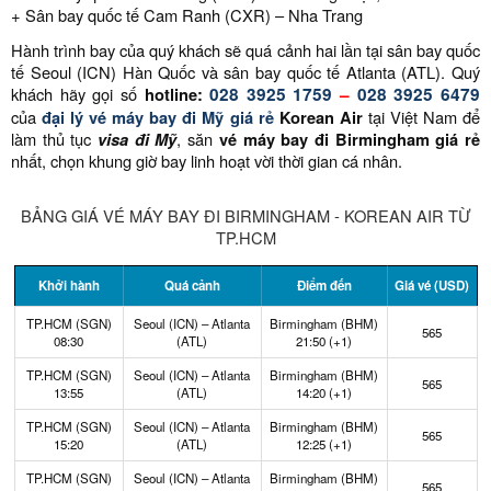
+ Sân bay quốc tế Cam Ranh (CXR) – Nha Trang
Hành trình bay của quý khách sẽ quá cảnh hai lần tại sân bay quốc
tế Seoul (ICN) Hàn Quốc và sân bay quốc tế Atlanta (ATL). Quý
khách hãy gọi số
hotline:
028 3925 1759
–
028 3925 6479
của
đại lý vé máy bay đi Mỹ giá rẻ
Korean Air
tại Việt Nam để
làm thủ tục
visa đi Mỹ
, săn
vé máy bay đi
Birmingham
giá rẻ
nhất, chọn khung giờ bay linh hoạt vời thời gian cá nhân.
BẢNG GIÁ VÉ MÁY BAY ĐI BIRMINGHAM - KOREAN AIR TỪ
TP.HCM
Khởi hành
Quá cảnh
Điểm đến
Giá vé (USD)
TP.HCM (SGN)
Seoul (ICN) – Atlanta
Birmingham (BHM)
565
08:30
(ATL)
21:50 (+1)
TP.HCM (SGN)
Seoul (ICN) – Atlanta
Birmingham (BHM)
565
13:55
(ATL)
14:20 (+1)
TP.HCM (SGN)
Seoul (ICN) – Atlanta
Birmingham (BHM)
565
15:20
(ATL)
12:25 (+1)
TP.HCM (SGN)
Seoul (ICN) – Atlanta
Birmingham (BHM)
565