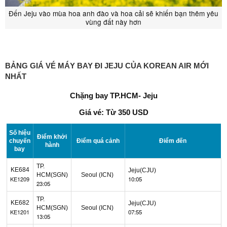
Đến Jeju vào mùa hoa anh đào và hoa cải sẽ khiến bạn thêm yêu
vùng đất này hơn
BẢNG GIÁ VÉ MÁY BAY ĐI JEJU CỦA KOREAN AIR MỚI
NHẤT
Chặng bay TP.HCM- Jeju
Giá vé: Từ 350 USD
Số hiệu
Điểm khởi
chuyến
Điểm quá cảnh
Điểm đến
hành
bay
TP.
KE684
Jeju(CJU)
HC
M(SGN)
Seoul (ICN)
KE1209
10:05
23:05
TP.
KE682
Jeju(CJU)
HCM(SGN)
Seoul (ICN)
KE1201
07:55
13:05