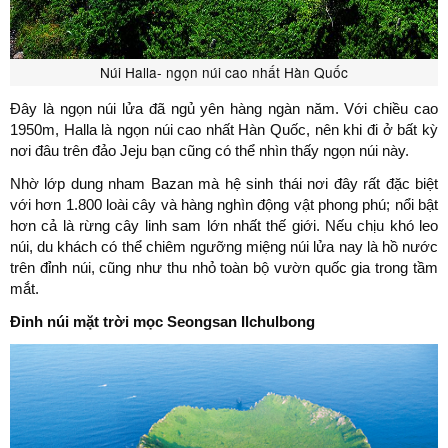
Núi Halla- ngọn núi cao nhất Hàn Quốc
Đây là ngọn núi lửa đã ngủ yên hàng ngàn năm. Với chiều cao
1950m, Halla là ngọn núi cao nhất Hàn Quốc, nên khi đi ở bất kỳ
nơi đâu trên đảo Jeju bạn cũng có thể nhìn thấy ngọn núi này.
Nhờ lớp dung nham Bazan mà hệ sinh thái nơi đây rất đặc biệt
với hơn 1.800 loài cây và hàng nghìn động vật phong phú; nổi bật
hơn cả là rừng cây linh sam lớn nhất thế giới. Nếu chịu khó leo
núi, du khách có thể chiêm ngưỡng miệng núi lửa nay là hồ nước
trên đỉnh núi, cũng như thu nhỏ toàn bộ vườn quốc gia trong tầm
mắt.
Đỉnh núi mặt trời mọc Seongsan Ilchulbong