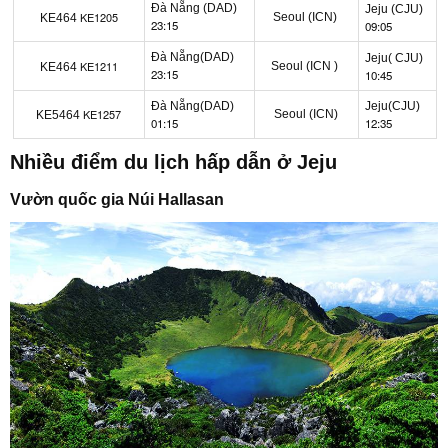
Đà Nẵng (DAD)
Jeju
(CJU)
KE1205
Seoul (ICN)
KE464
23:15
09:05
Đà Nẵng(DAD)
Jeju(
CJU)
KE1211
Seoul (ICN )
KE464
23:15
10:45
Đà Nẵng(DAD)
Jeju(CJU)
KE1257
Seoul (ICN)
KE5464
01:15
12:35
Nhiều điểm du lịch hấp dẫn ở Jeju
Vườn quốc gia Núi Hallasan