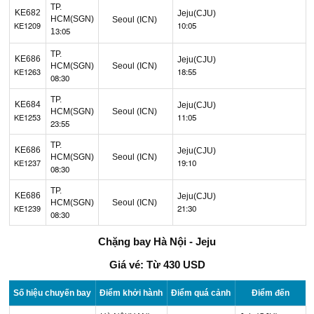
TP.
KE682
Jeju(CJU)
HCM(SGN)
Seoul (ICN)
KE1209
10:05
3:05
1
TP.
KE686
Jeju(CJU)
HCM(SGN)
Seoul (ICN)
KE1263
18:55
08:30
TP.
KE684
Jeju(CJU)
HCM(SGN)
Seoul (ICN)
KE1253
11:05
23:55
TP.
KE686
Jeju(CJU)
HCM(SGN)
Seoul (ICN)
KE1237
19:10
08:30
TP.
KE686
Jeju(CJU)
HCM(SGN)
Seoul (ICN)
KE1239
21:30
08:30
Chặng bay Hà Nội - Jeju
Giá vé: Từ 430 USD
Số hiệu chuyến bay
Điểm khởi hành
Điểm quá cảnh
Điểm đến