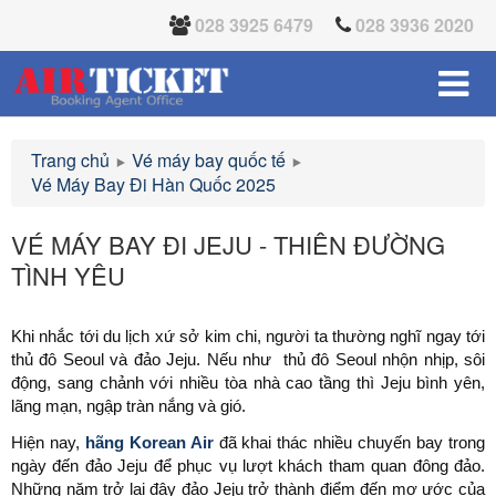
028 3925 6479
028 3936 2020
Trang chủ
Vé máy bay quốc tế
Vé Máy Bay Đi Hàn Quốc 2025
VÉ MÁY BAY ĐI JEJU - THIÊN ĐƯỜNG
TÌNH YÊU
Khi nhắc tới du lịch xứ sở kim chi, người ta thường nghĩ ngay tới
thủ đô Seoul và đảo Jeju. Nếu như thủ đô Seoul nhộn nhịp, sôi
động, sang chảnh với nhiều tòa nhà cao tầng thì Jeju bình yên,
lãng mạn, ngập tràn nắng và gió.
Hiện nay,
hãng Korean Air
đã khai thác nhiều chuyến bay trong
ngày đến đảo Jeju để phục vụ lượt khách tham quan đông đảo.
Những năm trở lại đây đảo Jeju trở thành điểm đến mơ ước của