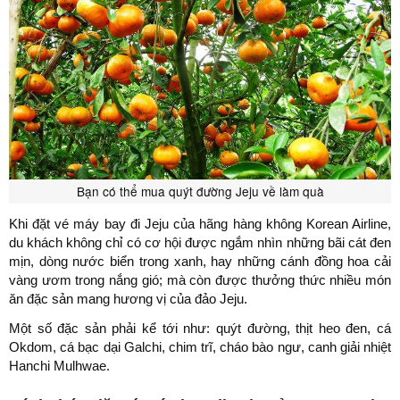
Bạn có thể mua quýt đường Jeju về làm quà
Khi đặt vé máy bay đi Jeju của hãng hàng không Korean Airline,
du khách không chỉ có cơ hội được ngắm nhìn những bãi cát đen
mịn, dòng nước biển trong xanh, hay những cánh đồng hoa cải
vàng ươm trong nắng gió; mà còn được thưởng thức nhiều món
ăn đặc sản mang hương vị của đảo Jeju.
Một số đặc sản phải kể tới như: quýt đường, thịt heo đen, cá
Okdom, cá bạc dại Galchi, chim trĩ, cháo bào ngư, canh giải nhiệt
Hanchi Mulhwae.