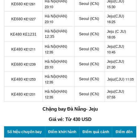
Hà Nội(HAN)
Jeju(CJU)
KE1261
Seoul (ICN)
KE680
23:10
15:30
Hà Nội(HAN)
Jeju(CJU)
KE1227
Seoul (ICN)
KE680
23:10
16:25
Hà Nội(HAN)
Jeju (C
JU)
Seoul (ICN)
KE480
KE1231
12:35
18:05
Hà Nội(HAN)
Jeju(CJU)
KE1211
Seoul (ICN)
KE480
12:35
10:45
Hà Nội(HAN)
Jeju(CJU)
KE1239
Seoul (ICN)
KE680
23:10
21:30
Hà Nội(HAN)
KE1253
11:05
Seoul (ICN)
KE480
Jeju(CJU)
12:35
Hà Nội(HAN)
Jeju(CJU)
KE1201
Seoul (ICN)
KE480
12:35
07:55
Chặng bay Đà Nẵng- Jeju
Giá vé: Từ 430 USD
Số hiệu chuyến bay
Điểm khởi hành
Điểm quá cảnh
Điểm đến