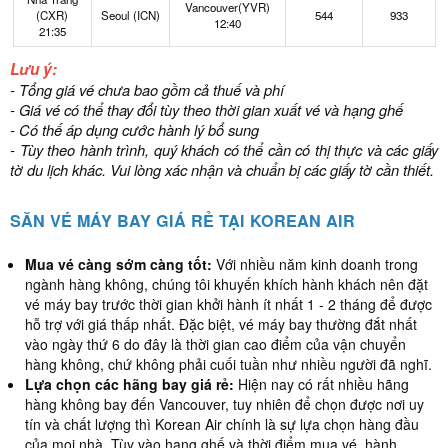
Vancouver(YVR)
(CXR)
Seoul (ICN)
544
933
12:40
21:35
Lưu ý:
- Tổng giá vé chưa bao gồm cả thuế và phí
- Giá vé có thể thay đổi tùy theo thời gian xuất vé và hạng ghế
- Có thế áp dụng cước hành lý bổ sung
- Tùy theo hành trình, quý khách có thể cần có thị thực và các giấy
tờ du lịch khác. Vui lòng xác nhận và chuẩn bị các giấy tờ cần thiết.
SĂN VÉ MÁY BAY GIÁ RẺ TẠI KOREAN AIR
Mua vé càng sớm càng tốt:
Với nhiều năm kinh doanh trong
ngành hàng không, chúng tôi khuyến khích hành khách nên đặt
vé máy bay trước thời gian khởi hành ít nhất 1 - 2 tháng để được
hỗ trợ với giá thấp nhất. Đặc biệt, vé máy bay thường đắt nhất
vào ngày thứ 6 do đây là thời gian cao điểm của vận chuyển
hàng không, chứ không phải cuối tuần như nhiều người đã nghĩ.
Lựa chọn các hãng bay giá rẻ:
Hiện nay có rất nhiều hãng
hàng không bay đến Vancouver, tuy nhiên để chọn được nơi uy
tín và chất lượng thì Korean Air chính là sự lựa chọn hàng đầu
của mọi nhà. Tùy vào hạng ghế và thời điểm mua vé, hành