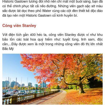
Historic Gastown tương đối nhỏ nên chỉ mất một buổi sáng, bạn đã
có thể chinh phục tất cả nẻo đường. Những viên gạch sặc sỡ màu
sắc được lát dọc theo phố Water cùng các cột đèn thiết kế độc đáo
đã tạo nên một Historic Gastown cổ kính huyền bí.
Công viên Stanley
Với điện tích gần 400 héc ta, công viên Stanley được ví như khu
bảo tồn các loài hoa quý hiếm như: tuyết tùng, linh sam, độc
cần,...Đây được xem là một trong những công viên đô thị lớn nhất
Bắc Mỹ