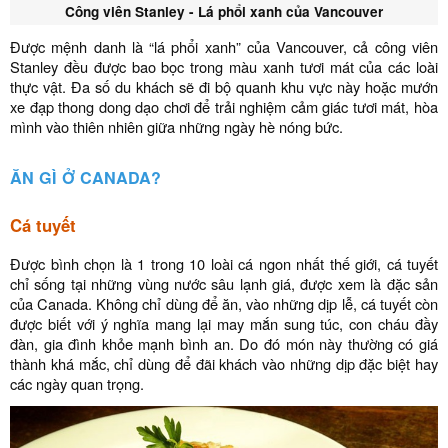
Công viên Stanley - Lá phổi xanh của Vancouver
Được mệnh danh là “lá phổi xanh” của Vancouver, cả công viên
Stanley đều được bao bọc trong màu xanh tươi mát của các loài
thực vật. Đa số du khách sẽ đi bộ quanh khu vực này hoặc mướn
xe đạp thong dong dạo chơi để trải nghiệm cảm giác tươi mát, hòa
mình vào thiên nhiên giữa những ngày hè nóng bức.
ĂN GÌ Ở CANADA?
Cá tuyết
Được bình chọn là 1 trong 10 loài cá ngon nhất thế giới, cá tuyết
chỉ sống tại những vùng nước sâu lạnh giá, được xem là đặc sản
của Canada. Không chỉ dùng để ăn, vào những dịp lễ, cá tuyết còn
được biết với ý nghĩa mang lại may mắn sung túc, con cháu đầy
đàn, gia đình khỏe mạnh bình an. Do đó món này thường có giá
thành khá mắc, chỉ dùng để đãi khách vào những dịp đặc biệt hay
các ngày quan trọng.