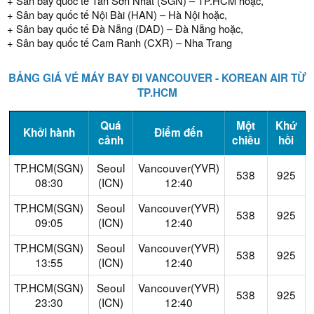
+ Sân bay quốc tế Tân Sơn Nhất (SGN) – TP.HCM hoặc,
+ Sân bay quốc tế Nội Bài (HAN) – Hà Nội hoặc,
+ Sân bay quốc tế Đà Nẵng (DAD) – Đà Nẵng hoặc,
+ Sân bay quốc tế Cam Ranh (CXR) – Nha Trang
BẢNG GIÁ VÉ MÁY BAY ĐI VANCOUVER - KOREAN AIR TỪ
TP.HCM
Quá
Một
Khứ
Khởi hành
Điểm đến
cảnh
chiều
hồi
TP.HCM(SGN)
Seoul
Vancouver(YVR)
538
925
08:30
(ICN)
12:40
TP.HCM(SGN)
Seoul
Vancouver(YVR)
538
925
09:05
(ICN)
12:40
TP.HCM(SGN)
Seoul
Vancouver(YVR)
538
925
13:55
(ICN)
12:40
TP.HCM(SGN)
Seoul
Vancouver(YVR)
538
925
23:30
(ICN)
12:40