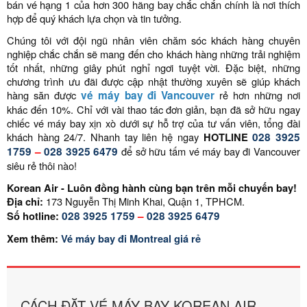
bán vé hạng 1 của hơn 300 hãng bay chắc chắn chính là nơi thích
hợp để quý khách lựa chọn và tin tưởng.
Chúng tôi với đội ngũ nhân viên chăm sóc khách hàng chuyên
nghiệp chắc chắn sẽ mang đến cho khách hàng những trải nghiệm
tốt nhất, những giây phút nghỉ ngơi tuyệt vời. Đặc biệt, những
chương trình ưu đãi được cập nhật thường xuyên sẽ giúp khách
hàng săn được
vé máy bay đi Vancouver
rẻ hơn những nơi
khác đến 10%. Chỉ với vài thao tác đơn giản, bạn đã sở hữu ngay
chiếc vé máy bay xịn xò dưới sự hỗ trợ của tư vấn viên, tổng đài
khách hàng 24/7. Nhanh tay liên hệ ngay
HOTLINE
028 3925
1759
–
028 3925 6479
để sở hữu tấm vé máy bay đi Vancouver
siêu rẻ thôi nào!
Korean Air - Luôn đồng hành cùng bạn trên mỗi chuyến bay!
Địa chỉ:
173 Nguyễn Thị Minh Khai, Quận 1, TPHCM.
Số hotline:
028 3925 1759
–
028 3925 6479
Xem thêm:
Vé máy bay đi Montreal giá rẻ
CÁCH ĐẶT VÉ MÁY BAY KOREAN AIR