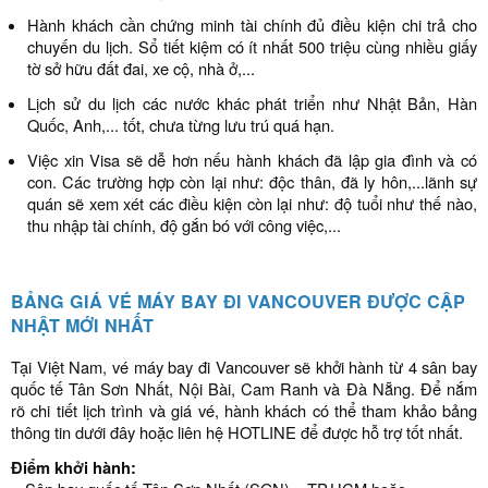
Hành khách cần chứng minh tài chính đủ điều kiện chi trả cho
chuyến du lịch. Sổ tiết kiệm có ít nhất 500 triệu cùng nhiều giấy
tờ sở hữu đất đai, xe cộ, nhà ở,...
Lịch sử du lịch các nước khác phát triển như Nhật Bản, Hàn
Quốc, Anh,... tốt, chưa từng lưu trú quá hạn.
Việc xin Visa sẽ dễ hơn nếu hành khách đã lập gia đình và có
con. Các trường hợp còn lại như: độc thân, đã ly hôn,...lãnh sự
quán sẽ xem xét các điều kiện còn lại như: độ tuổi như thế nào,
thu nhập tài chính, độ gắn bó với công việc,...
BẢNG GIÁ VÉ MÁY BAY ĐI VANCOUVER ĐƯỢC CẬP
NHẬT MỚI NHẤT
Tại Việt Nam, vé máy bay đi Vancouver sẽ khởi hành từ 4 sân bay
quốc tế Tân Sơn Nhất, Nội Bài, Cam Ranh và Đà Nẵng. Để nắm
rõ chi tiết lịch trình và giá vé, hành khách có thể tham khảo bảng
thông tin dưới đây hoặc liên hệ HOTLINE để được hỗ trợ tốt nhất.
Điểm khởi hành: