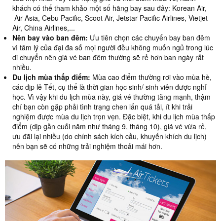
khách có thể tham khảo một số hãng bay sau đây: Korean Air,
Air Asia, Cebu Pacific, Scoot Air, Jetstar Pacific Airlines, Vietjet
Air, China Airlines,...
Nên bay vào ban đêm:
Ưu tiên chọn các chuyến bay ban đêm
vì tâm lý của đại đa số mọi người đều không muốn ngủ trong lúc
di chuyển nên giá vé ban đêm thường sẽ rẻ hơn ban ngày rất
nhiều.
Du lịch mùa thấp điểm:
Mùa cao điểm thường rơi vào mùa hè,
các dịp lễ Tết, cụ thể là thời gian học sinh/ sinh viên được nghỉ
học. Vì vậy khi du lịch mùa này, giá vé thường tăng mạnh, thậm
chí bạn còn gặp phải tình trạng chen lấn quá tải, ít khi trải
nghiệm được mùa du lịch trọn vẹn. Đặc biệt, khi du lịch mùa thấp
điểm (dịp gần cuối năm như tháng 9, tháng 10), giá vé vừa rẻ,
ưu đãi lại nhiều (do chính sách kích cầu, khuyến khích du lịch)
nên bạn sẽ có những trải nghiệm thoải mái hơn.