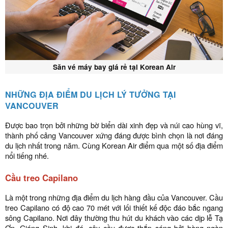
Săn vé máy bay giá rẻ tại Korean Air
NHỮNG ĐỊA ĐIỂM DU LỊCH LÝ TƯỞNG TẠI
VANCOUVER
Được bao trọn bởi những bờ biển dài xinh đẹp và núi cao hùng vĩ,
thành phố cảng Vancouver xứng đáng được bình chọn là nơi đáng
du lịch nhất trong năm. Cùng Korean Air điểm qua một số địa điểm
nổi tiếng nhé.
Cầu treo Capilano
Là một trong những địa điểm du lịch hàng đầu của Vancouver. Cầu
treo Capilano có độ cao 70 mét với lối thiết kế độc đáo bắc ngang
sông Capilano. Nơi đây thường thu hút du khách vào các dịp lễ Tạ
Ơn, Giáng Sinh, khi đó, cây cầu được thắp sáng bởi hàng ngàn