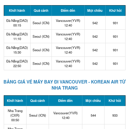
Khởi hành
Quá cảnh
Điểm đến
Một chiều
Khứ hồi
Đà Nẵng(DAD)
Vancouver(YVR)
Seoul (ICN)
542
931
00:15
12:40
Đà Nẵng(DAD)
Vancouver(YVR)
Seoul (ICN)
542
931
11:10
12:40
Đà Nẵng(DAD)
Vancouver(YVR)
Seoul (ICN)
542
931
15:30
12:40
Đà Nẵng(DAD)
Vancouver(YVR)
Seoul (ICN)
542
931
22:50
12:40
BẢNG GIÁ VÉ MÁY BAY ĐI VANCOUVER - KOREAN AIR TỪ
NHA TRANG
Khởi hành
Quá cảnh
Điểm đến
Một chiều
Khứ hồi
Nha Trang
Vancouver(YVR)
(CXR)
Seoul (ICN)
544
933
12:40
00:50
Nha Trang