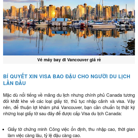
Vé máy bay đi Vancouver giá rẻ
BÍ QUYẾT XIN VISA BAO ĐẬU CHO NGƯỜI DU LỊCH
LẦN ĐẦU
Mặc dù nổi tiếng về mảng du lịch nhưng chính phủ Canada tương
đối khắt khe về các loại giấy tờ, thủ tục nhập cảnh và visa. Vậy
nên, để thuận lợi khám phá Vancouver, bạn cần chuẩn bị thật kỹ
những loại giấy tờ sau đây để được cấp Visa du lịch Canada:
Giấy tờ chứng minh Công việc ổn định, thu nhập cao, thời gian
làm việc càng lâu, tỷ lệ đậu càng cao.