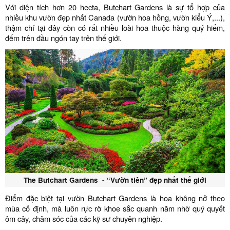
Với diện tích hơn 20 hecta, Butchart Gardens là sự tổ hợp của
nhiều khu vườn đẹp nhất Canada (vườn hoa hồng, vườn kiểu Ý,...),
thậm chí tại đây còn có rất nhiều loài hoa thuộc hàng quý hiếm,
đếm trên đầu ngón tay trên thế giới.
The Butchart Gardens - “Vườn tiên” đẹp nhất thế giới
Điểm đặc biệt tại vườn Butchart Gardens là hoa không nở theo
mùa cố định, mà luôn rực rỡ khoe sắc quanh năm nhờ quý quyết
ôm cây, chăm sóc của các kỹ sư chuyên nghiệp.