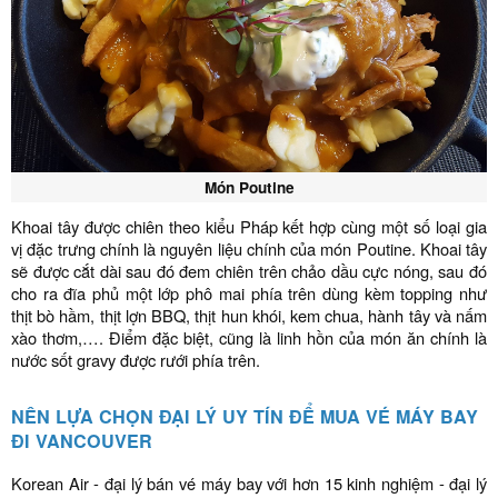
Món Poutine
Khoai tây được chiên theo kiểu Pháp kết hợp cùng một số loại gia
vị đặc trưng chính là nguyên liệu chính của món Poutine. Khoai tây
sẽ được cắt dài sau đó đem chiên trên chảo dầu cực nóng, sau đó
cho ra đĩa phủ một lớp phô mai phía trên dùng kèm topping như
thịt bò hầm, thịt lợn BBQ, thịt hun khói, kem chua, hành tây và nấm
xào thơm,…. Điểm đặc biệt, cũng là linh hồn của món ăn chính là
nước sốt gravy được rưới phía trên.
NÊN LỰA CHỌN ĐẠI LÝ UY TÍN ĐỂ MUA VÉ MÁY BAY
ĐI VANCOUVER
Korean Air - đại lý bán vé máy bay với hơn 15 kinh nghiệm - đại lý