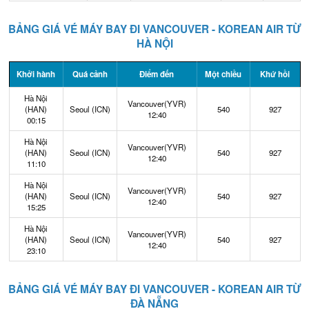
BẢNG GIÁ VÉ MÁY BAY ĐI VANCOUVER - KOREAN AIR TỪ
HÀ NỘI
Khởi hành
Quá cảnh
Điểm đến
Một chiều
Khứ hồi
Hà Nội
Vancouver(YVR)
(HAN)
Seoul (ICN)
540
927
12:40
00:15
Hà Nội
Vancouver(YVR)
(HAN)
Seoul (ICN)
540
927
12:40
11:10
Hà Nội
Vancouver(YVR)
(HAN)
Seoul (ICN)
540
927
12:40
15:25
Hà Nội
Vancouver(YVR)
(HAN)
Seoul (ICN)
540
927
12:40
23:10
BẢNG GIÁ VÉ MÁY BAY ĐI VANCOUVER - KOREAN AIR TỪ
ĐÀ NẴNG