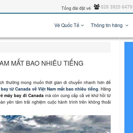
028 3925 6479
Tổng đài đặt vé
Vé Quốc Tế
Thông tin hãng
NAM MẤT BAO NHIÊU TIẾNG
hách thường mong muốn thời gian di chuyển nhanh hơn để
m
bay từ Canada về Việt Nam mất bao nhiêu tiếng
. Hãng
vé máy bay đi Canada
mà còn cung cấp cả vé khứ hồi từ
àn yên tâm trải nghiệm cuộc hành trình trên không thoải