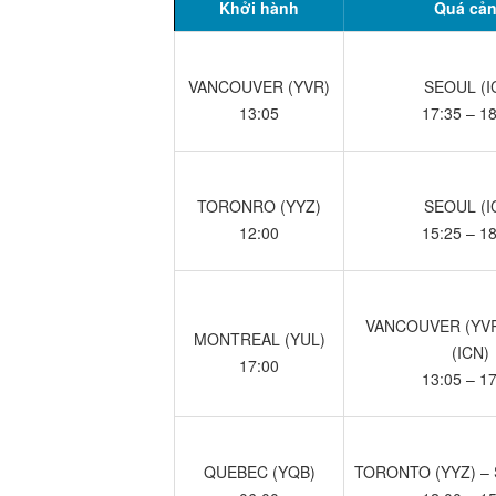
Khởi hành
Quá cả
VANCOUVER (YVR)
SEOUL (I
13:05
17:35 – 1
TORONRO (YYZ)
SEOUL (I
12:00
15:25 – 1
VANCOUVER (YVR
MONTREAL (YUL)
(ICN)
17:00
13:05 – 1
QUEBEC (YQB)
TORONTO (YYZ) – 