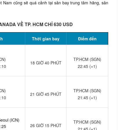
t Nam cũng sẽ quá cảnh tại sân bay trung tâm hãng, sân
ANADA VỀ TP. HCM CHỈ 630 USD
nh
Thời gian bay
Điểm đến
CN)
TP.HCM (SGN)
18 GIỜ 40 PHÚT
9:10
22:45 (+1)
CN)
TP.HCM (SGN)
21 GIỜ 45 PHÚT
9:10
21:45 (+1)
Seoul (ICN)
TP.HCM (SGN)
26 GIỜ 15 PHÚT
5:25
21:45 (+1)