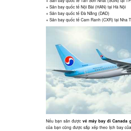
+ Sân bay quốc tế Tân Sơn Nhất (SGN) tại T
+ Sân bay quốc tế Nội Bài (HAN) tại Hà Nội
+ Sân bay quốc tế Đà Nẵng (DAD)
+ Sân bay quốc tế Cam Ranh (CXR) tại Nha 
Nếu bạn săn được
vé máy bay đi Canada g
của bạn cũng được sắp xếp theo lịch bay của