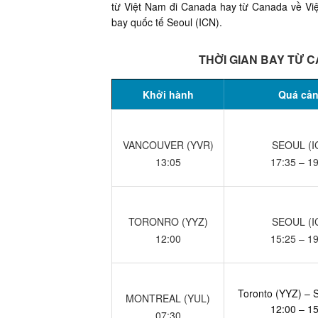
từ Việt Nam đi Canada hay từ Canada về Việ
bay quốc tế Seoul (ICN).
THỜI GIAN BAY TỪ C
Khởi hành
Quá cả
VANCOUVER (YVR)
SEOUL (I
13:05
17:35 – 1
TORONRO (YYZ)
SEOUL (I
12:00
15:25 – 1
Toronto (YYZ) – 
MONTREAL (YUL)
12:00 – 1
07:30