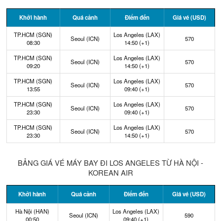
Khởi hành
Quá cảnh
Điểm đến
Giá vé (USD)
TP.HCM (SGN)
Los Angeles (LAX)
Seoul (ICN)
570
08:30
14:50 (+1)
TP.HCM (SGN)
Los Angeles (LAX)
Seoul (ICN)
570
09:20
14:50 (+1)
TP.HCM (SGN)
Los Angeles (LAX)
Seoul (ICN)
570
13:55
09:40 (+1)
TP.HCM (SGN)
Los Angeles (LAX)
Seoul (ICN)
570
23:30
09:40 (+1)
TP.HCM (SGN)
Los Angeles (LAX)
Seoul (ICN)
570
23:30
14:50 (+1)
BẢNG GIÁ VÉ MÁY BAY ĐI LOS ANGELES TỪ HÀ NỘI -
KOREAN AIR
Khởi hành
Quá cảnh
Điểm đến
Giá vé (USD)
Hà Nội (HAN)
Los Angeles (LAX)
Seoul (ICN)
590
00:50
09:40 (+1)