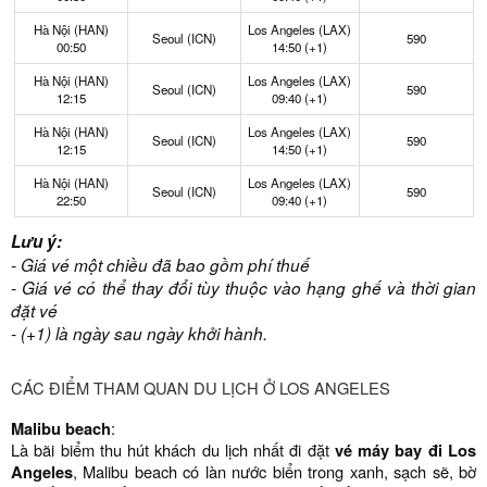
Hà Nội (HAN)
Los Angeles (LAX)
Seoul (ICN)
590
00:50
14:50 (+1)
Hà Nội (HAN)
Los Angeles (LAX)
Seoul (ICN)
590
12:15
09:40 (+1)
Hà Nội (HAN)
Los Angeles (LAX)
Seoul (ICN)
590
12:15
14:50 (+1)
Hà Nội (HAN)
Los Angeles (LAX)
Seoul (ICN)
590
22:50
09:40 (+1)
Lưu ý:
- Giá vé một chiều đã bao gồm phí thuế
- Giá vé có thể thay đổi tùy thuộc vào hạng ghế và thời gian
đặt vé
- (+1) là ngày sau ngày khởi hành.
CÁC ĐIỂM THAM QUAN DU LỊCH Ở LOS ANGELES
Malibu beach
:
Là bãi biểm thu hút khách du lịch nhất đi đặt
vé máy bay đi Los
Angeles
, Malibu beach có làn nước biển trong xanh, sạch sẽ, bờ