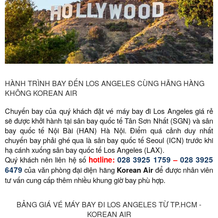
HÀNH TRÌNH BAY ĐẾN LOS ANGELES CÙNG HÃNG HÀNG
KHÔNG KOREAN AIR
Chuyến bay của quý khách đặt vé máy bay đi Los Angeles giá rẻ
sẽ được khởi hành tại sân bay quốc tế Tân Sơn Nhất (SGN) và sân
bay quốc tế Nội Bài (HAN) Hà Nội. Điểm quá cảnh duy nhất
chuyến bay phải ghé qua là sân bay quốc tế Seoul (ICN) trước khi
hạ cánh xuống sân bay quốc tế Los Angeles (LAX).
Quý khách nên liên hệ số
hotline:
028 3925 1759
–
028 3925
6479
của văn phòng đại diện hãng
Korean Air
để được nhân viên
tư vấn cung cấp thêm nhiều khung giờ bay phù hợp.
BẢNG GIÁ VÉ MÁY BAY ĐI LOS ANGELES TỪ TP.HCM -
KOREAN AIR