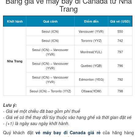
Bảng giá vé máy bay đi Canada từ Nha
Trang
Khởi hành
Quá cảnh
Điểm đến
Giá vé (USD)
Seoul (ICN)
Vancouver (YVR)
550
Seoul (ICN)
Toronro (YYZ)
742
Seoul (ICN) – Vancouver
Montreal(YUL)
797
(YVR)
Nha Trang
Seoul (ICN) – Vancouver
Quebec (YQB)
796
(YVR)
Seoul (ICN) – Vancouver
Edmonton (YEG)
792
(YVR)
Seoul (ICN) – Toronto (YYZ)
Ottawa(YOW)
798
Lưu ý:
- Giá vé một chiều đã bao gồm phí thuế
- Giá vé có thể thay đổi tùy thuộc vào hạng ghế và thời gian đặt vé
- (+1) là ngày sau ngày khởi hành.
Quý khách đặt
vé máy bay đi Canada giá rẻ
của hãng hàng