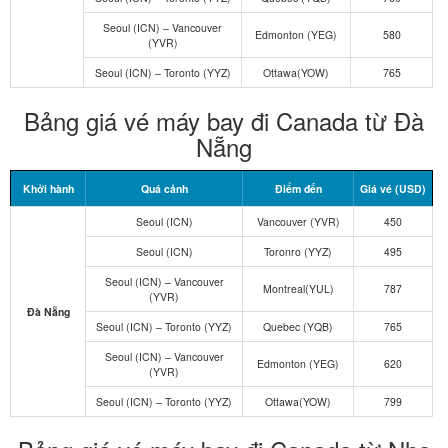
Seoul (ICN) – Vancouver
Edmonton (YEG)
580
(YVR)
Seoul (ICN) – Toronto (YYZ)
Ottawa(YOW)
765
Bảng giá vé máy bay đi Canada từ Đà
Nẵng
Khởi hành
Quá cảnh
Điểm đến
Giá vé (USD)
Seoul (ICN)
Vancouver (YVR)
450
Seoul (ICN)
Toronro (YYZ)
495
Seoul (ICN) – Vancouver
Montreal(YUL)
787
(YVR)
Đà Nẵng
Seoul (ICN) – Toronto (YYZ)
Quebec (YQB)
765
Seoul (ICN) – Vancouver
Edmonton (YEG)
620
(YVR)
Seoul (ICN) – Toronto (YYZ)
Ottawa(YOW)
799