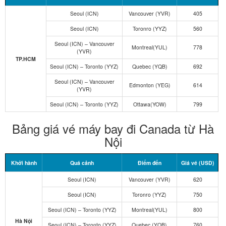
Seoul (ICN)
Vancouver (YVR)
405
Seoul (ICN)
Toronro (YYZ)
560
Seoul (ICN) – Vancouver
Montreal(YUL)
778
(YVR)
TP.HCM
Seoul (ICN) – Toronto (YYZ)
Quebec (YQB)
692
Seoul (ICN) – Vancouver
Edmonton (YEG)
614
(YVR)
Seoul (ICN) – Toronto (YYZ)
Ottawa(YOW)
799
Bảng giá vé máy bay đi Canada từ Hà
Nội
Khởi hành
Quá cảnh
Điểm đến
Giá vé (USD)
Seoul (ICN)
Vancouver (YVR)
620
Seoul (ICN)
Toronro (YYZ)
750
Seoul (ICN) – Toronto (YYZ)
Montreal(YUL)
800
Hà Nội
Seoul (ICN) – Toronto (YYZ)
Quebec (YQB)
760