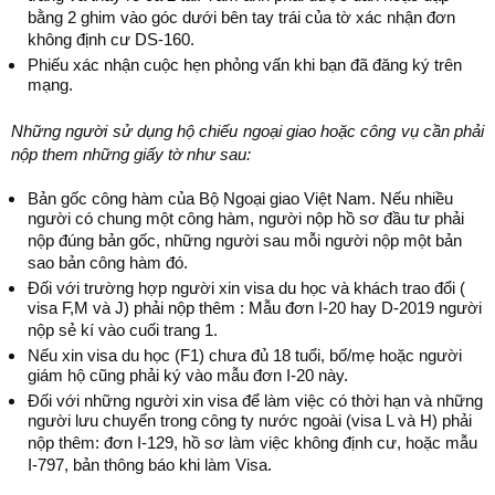
bằng 2 ghim vào góc dưới bên tay trái của tờ xác nhận đơn
không định cư DS-160.
Phiếu xác nhận cuộc hẹn phỏng vấn khi bạn đã đăng ký trên
mạng.
Những người sử dụng hộ chiếu ngoại giao hoặc công vụ cần phải
nộp them những giấy tờ như sau:
Bản gốc công hàm của Bộ Ngoại giao Việt Nam. Nếu nhiều
người có chung một công hàm, người nộp hồ sơ đầu tư phải
nộp đúng bản gốc, những người sau mỗi người nộp một bản
sao bản công hàm đó.
Đối với trường hợp người xin visa du học và khách trao đổi (
visa F,M và J) phải nộp thêm : Mẫu đơn I-20 hay D-2019 người
nộp sẻ kí vào cuối trang 1.
Nếu xin visa du học (F1) chưa đủ 18 tuổi, bố/mẹ hoặc người
giám hộ cũng phải ký vào mẫu đơn I-20 này.
Đối với những người xin visa để làm việc có thời hạn và những
người lưu chuyển trong công ty nước ngoài (visa L và H) phải
nộp thêm: đơn I-129, hồ sơ làm việc không định cư, hoặc mẫu
I-797, bản thông báo khi làm Visa.