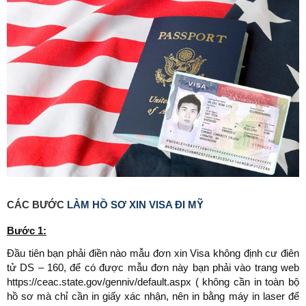
CÁC BƯỚC
LÀM HỒ SƠ XIN VISA ĐI MỸ
Bước 1:
Đầu tiên bạn phải điền nào mẫu đơn xin Visa không định cư điên
tử DS – 160, để có được mẫu đơn này bạn phải vào trang web
https://ceac.state.gov/genniv/default.aspx ( không cần in toàn bộ
hồ sơ mà chỉ cần in giấy xác nhận, nên in bằng máy in laser để