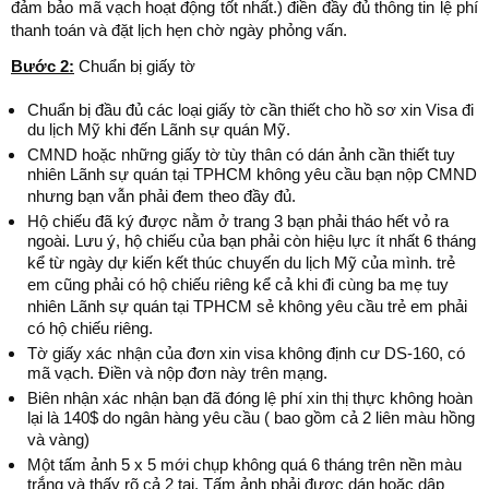
đảm bảo mã vạch hoạt động tốt nhất.) điền đầy đủ thông tin lệ phí
thanh toán và đặt lịch hẹn chờ ngày phỏng vấn.
Bước 2:
Chuẩn bị giấy tờ
Chuẩn bị đầu đủ các loại giấy tờ cần thiết cho hồ sơ xin Visa đi
du lịch Mỹ khi đến Lãnh sự quán Mỹ.
CMND hoặc những giấy tờ tùy thân có dán ảnh cần thiết tuy
nhiên Lãnh sự quán tại TPHCM không yêu cầu bạn nộp CMND
nhưng bạn vẫn phải đem theo đầy đủ.
Hộ chiếu đã ký được nằm ở trang 3 bạn phải tháo hết vỏ ra
ngoài. Lưu ý, hộ chiếu của bạn phải còn hiệu lực ít nhất 6 tháng
kể từ ngày dự kiến kết thúc chuyến du lịch Mỹ của mình. trẻ
em cũng phải có hộ chiếu riêng kể cả khi đi cùng ba mẹ tuy
nhiên Lãnh sự quán tại TPHCM sẻ không yêu cầu trẻ em phải
có hộ chiếu riêng.
Tờ giấy xác nhận của đơn xin visa không định cư DS-160, có
mã vạch. Điền và nộp đơn này trên mạng.
Biên nhận xác nhận bạn đã đóng lệ phí xin thị thực không hoàn
lại là 140$ do ngân hàng yêu cầu ( bao gồm cả 2 liên màu hồng
và vàng)
Một tấm ảnh 5 x 5 mới chụp không quá 6 tháng trên nền màu
trắng và thấy rõ cả 2 tai. Tấm ảnh phải được dán hoặc dập