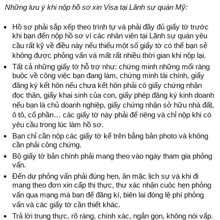
Những lưu ý khi nộp hồ sơ xin Visa tại Lãnh sự quán Mỹ:
Hồ sơ phải sắp xếp theo trình tự và phải đầy đủ giấy tờ trước
khi bạn đến nộp hồ sơ vì các nhân viên tại Lãnh sự quán yêu
cầu rất kỹ về điều này nếu thiếu một số giấy tờ có thể bạn sẻ
không được phỏng vấn và mất rất nhiều thời gian khi nộp lại.
Tất cả những giấy tờ hỗ trợ như: chứng minh những mối ràng
buộc về công việc bạn đang làm, chứng minh tài chính, giấy
đăng ký kết hôn nếu chưa kết hôn phải có giấy chứng nhận
đọc thân, giấy khai sinh của con, giấy phép đăng ký kinh doanh
nếu bạn là chủ doanh nghiệp, giấy chứng nhận sở hữu nhà đất,
ô tô, cổ phần… các giấy tờ này phải để riêng và chỉ nộp khi có
yêu cầu trong lúc làm hồ sơ.
Bạn chỉ cần nộp các giấy tờ kể trên bằng bản photo và không
cần phải công chứng.
Bộ giấy tờ bản chính phải mang theo vào ngày tham gia phỏng
vấn.
Đến dự phỏng vấn phải đúng hẹn, ăn mặc lịch sự và khi đi
mang theo đơn xin cấp thị thực, thư xác nhận cuộc hẹn phỏng
vấn qua mạng mà bạn để đăng kí, biên lai đóng lệ phí phỏng
vấn và các giấy tờ cần thiết khác.
Trả lời trung thực, rõ ràng, chính xác, ngắn gọn, không nói vấp.